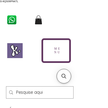
G-9QS08PN47L
ME
NU