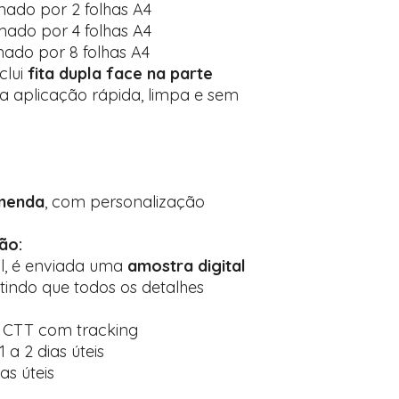
mado por 2 folhas A4
mado por 4 folhas A4
mado por 8 folhas A4
clui
fita dupla face na parte
a aplicação rápida, limpa e sem
menda
, com personalização
ão:
al, é enviada uma
amostra digital
ntindo que todos os detalhes
o CTT com tracking
 a 2 dias úteis
ias úteis