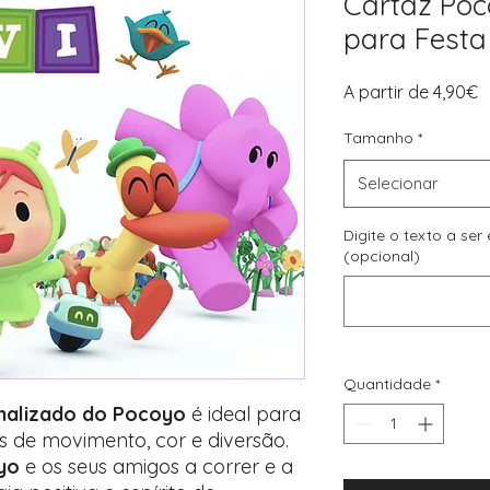
Cartaz Poc
para Festa 
P
A partir de
4,90€
p
Tamanho
*
Selecionar
Digite o texto a se
(opcional)
Quantidade
*
onalizado do Pocoyo
é ideal para
as de movimento, cor e diversão.
yo
e os seus amigos a correr e a