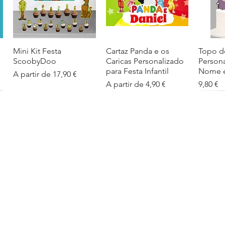
Mini Kit Festa
Visualização rápida
Cartaz Panda e os
Visualização rápida
Topo d
Visua
ScoobyDoo
Caricas Personalizado
Person
para Festa Infantil
Nome e
Preço promocional
A partir de
17,90 €
Preço promocional
Preço
A partir de
4,90 €
9,80 €
Cartaz Infantil
Visualização rápida
Figuras de Mesa
Visualização rápida
Autoco
Visua
Personalizado
Phineas e Ferb –
balões
Barbapapa com Nome
Decoração Criativa e
Preço
5,40 €
Divertida
Preço promocional
A partir de
4,90 €