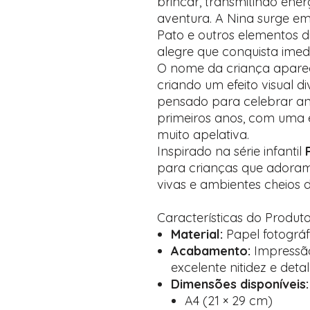
brincar, transmitindo energ
aventura. A Nina surge 
Pato e outros elementos di
alegre que conquista ime
O nome da criança aparec
criando um efeito visual div
pensado para celebrar aniv
primeiros anos, com uma e
muito apelativa.
Inspirado na série infantil
para crianças que adoram
vivas e ambientes cheios d
Características do Produt
Material:
Papel fotográf
Acabamento:
Impressão
excelente nitidez e deta
Dimensões disponíveis:
A4 (21 × 29 cm)