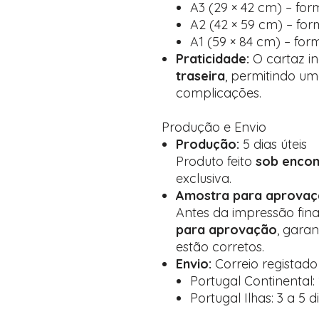
A3 (29 × 42 cm) – for
A2 (42 × 59 cm) – for
A1 (59 × 84 cm) – for
Praticidade:
O cartaz in
traseira
, permitindo um
complicações.
Produção e Envio
Produção:
5 dias úteis
Produto feito
sob enco
exclusiva.
Amostra para aprovaç
Antes da impressão fin
para aprovação
, gara
estão corretos.
Envio:
Correio registad
Portugal Continental: 1
Portugal Ilhas: 3 a 5 d