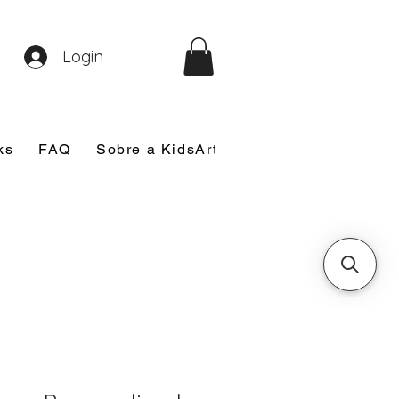
Login
ks
FAQ
Sobre a KidsArt
Sobre Mim
Nosso