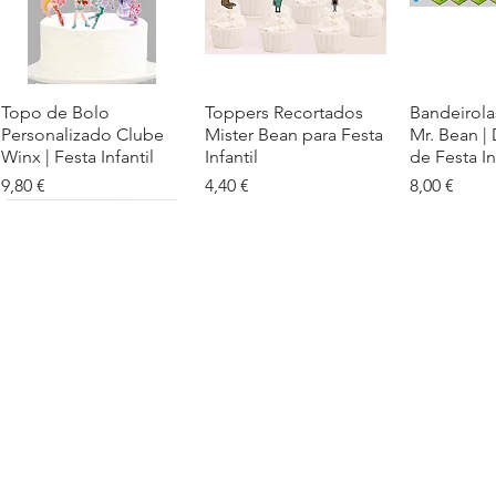
Topo de Bolo
Visualização rápida
Toppers Recortados
Visualização rápida
Bandeirola
Visualiz
Personalizado Clube
Mister Bean para Festa
Mr. Bean |
Winx | Festa Infantil
Infantil
de Festa In
Preço
Preço
Preço
9,80 €
4,40 €
8,00 €
Cartaz Phineas e Ferb
Visualização rápida
Topo de Bolo Phineas
Visualização rápida
Autocolan
Visualiz
Personalizado para
e Ferb Personalizado |
Personaliz
Festa Infantil
Nome e Idade
e os Carica
Copos de 
Preço promocional
Preço
A partir de
3,90 €
9,80 €