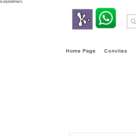
G-9QS08PN47L
Home Page
Convites