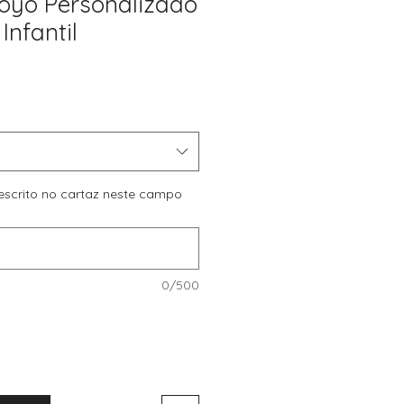
oyo Personalizado
Infantil
reço
romocional
r escrito no cartaz neste campo
0/500