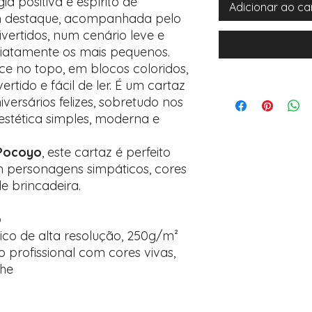
ia positiva e espírito de
Adicionar ao ca
em destaque, acompanhada pelo
vertidos, num cenário leve e
diatamente os mais pequenos.
e no topo, em blocos coloridos,
ertido e fácil de ler. É um cartaz
ersários felizes, sobretudo nos
stética simples, moderna e
Pocoyo
, este cartaz é perfeito
 personagens simpáticos, cores
e brincadeira.
o
ico de alta resolução, 250g/m²
 profissional com cores vivas,
lhe