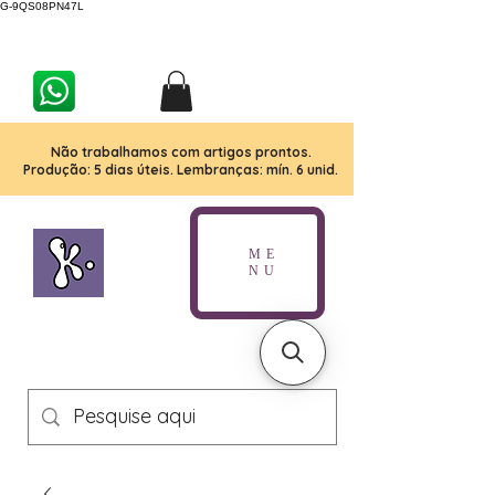
G-9QS08PN47L
Não trabalhamos com artigos prontos.
Produção: 5 dias úteis. Lembranças: mín. 6 unid.
ME
NU