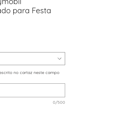
ymobil
ado para Festa
reço
romocional
r escrito no cartaz neste campo
0/500