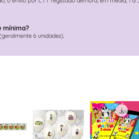
o, o envio por CTT registado demora, em média, 1 a 3
e mínima?
geralmente 6 unidades).