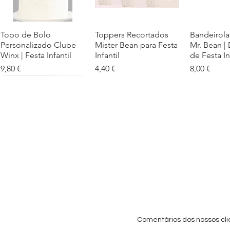
Topo de Bolo
Visualização rápida
Toppers Recortados
Visualização rápida
Bandeirola
Visualiz
Personalizado Clube
Mister Bean para Festa
Mr. Bean |
Winx | Festa Infantil
Infantil
de Festa In
Preço
Preço
Preço
9,80 €
4,40 €
8,00 €
Cartaz Phineas e Ferb
Visualização rápida
Topo de Bolo Phineas
Visualização rápida
Autocolan
Visualiz
Personalizado para
e Ferb Personalizado |
Personaliz
Festa Infantil
Nome e Idade
e os Carica
Copos de 
Preço promocional
Preço
A partir de
3,90 €
9,80 €
Preço
4,40 €
Comentários dos nossos cli