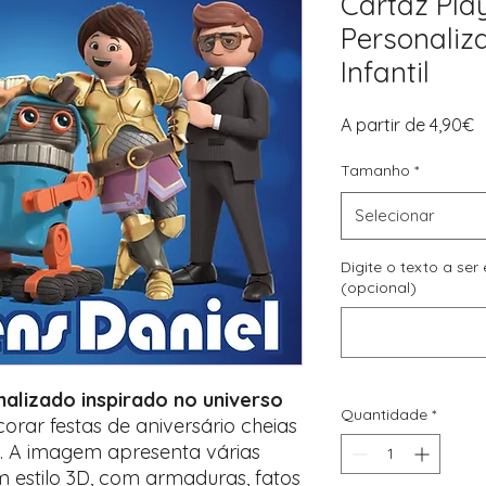
Cartaz Pla
Personaliz
Infantil
P
A partir de
4,90€
p
Tamanho
*
Selecionar
Digite o texto a se
(opcional)
onalizado inspirado no universo
Quantidade
*
orar festas de aniversário cheias
. A imagem apresenta várias
 estilo 3D, com armaduras, fatos