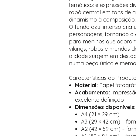
temáticos e expressões d
robô central em tons de a
dinamismo à composição.
O fundo azul intenso cria
personagens, tornando o c
para meninos que adoram h
vikings, robôs e mundos d
a idade surgem em destaq
numa peça única e memor
Características do Produt
Material:
Papel fotográf
Acabamento:
Impressão
excelente definição
Dimensões disponíveis:
A4 (21 × 29 cm)
A3 (29 × 42 cm) – for
A2 (42 × 59 cm) – for