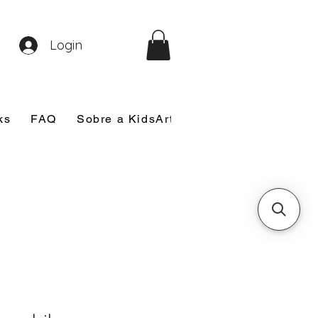
Login
ks
FAQ
Sobre a KidsArt
Sobre Mim
Nosso