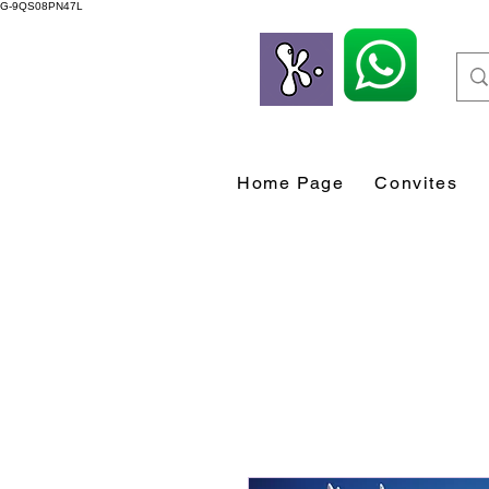
G-9QS08PN47L
Home Page
Convites