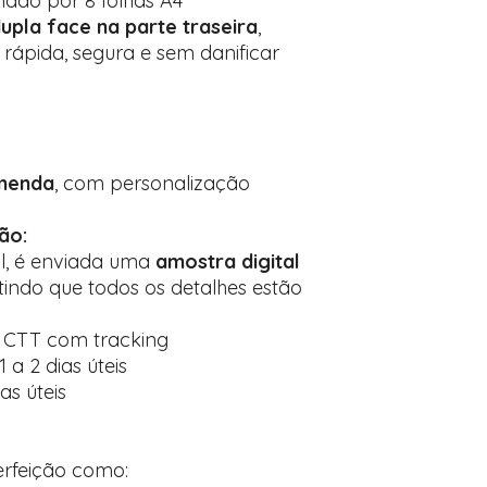
mado por 8 folhas A4
dupla face na parte traseira
,
rápida, segura e sem danificar
menda
, com personalização
ão:
al, é enviada uma
amostra digital
indo que todos os detalhes estão
o CTT com tracking
 a 2 dias úteis
ias úteis
erfeição como: