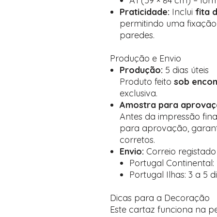
A1 (59 × 84 cm) – for
Praticidade:
Inclui
fita 
permitindo uma fixação 
paredes.
Produção e Envio
Produção:
5 dias úteis
Produto feito
sob enco
exclusiva.
Amostra para aprovaç
Antes da impressão fin
para aprovação, garant
corretos.
Envio:
Correio registad
Portugal Continental: 1
Portugal Ilhas: 3 a 5 d
Dicas para a Decoração
Este cartaz funciona na p