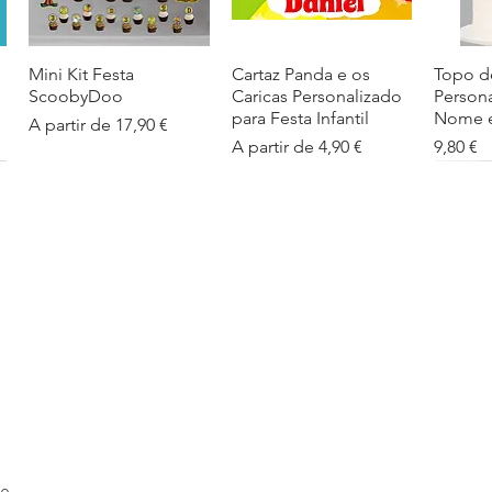
Mini Kit Festa
Visualização rápida
Cartaz Panda e os
Visualização rápida
Topo d
Visua
ScoobyDoo
Caricas Personalizado
Person
para Festa Infantil
Nome e
Preço promocional
A partir de
17,90 €
Preço promocional
Preço
A partir de
4,90 €
9,80 €
Cartaz Infantil
Visualização rápida
Figuras de Mesa
Visualização rápida
Autoco
Visua
Personalizado
Phineas e Ferb –
balões
Barbapapa com Nome
Decoração Criativa e
Preço
5,40 €
Divertida
Preço promocional
A partir de
4,90 €
Preço promocional
A partir de
12,00 €