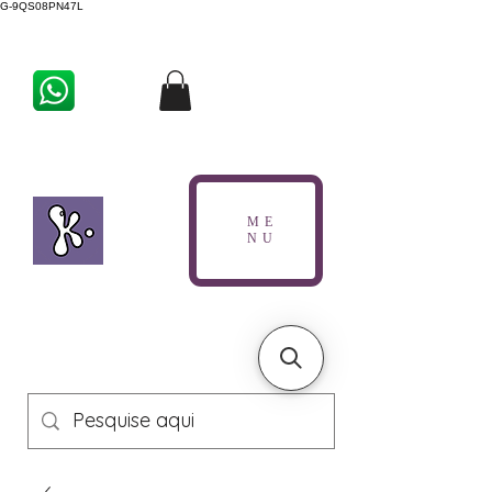
G-9QS08PN47L
ME
NU