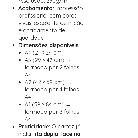
resolução, 250g/m²
Acabamento:
Impressão
profissional com cores
vivas, excelente definição
e acabamento de
qualidade
Dimensões disponíveis:
A4 (21 × 29 cm)
A3 (29 × 42 cm) →
formado por 2 folhas
A4
A2 (42 × 59 cm) →
formado por 4 folhas
A4
A1 (59 × 84 cm) →
formado por 8 folhas
A4
Praticidade:
O cartaz já
inclui
fita dupla face na