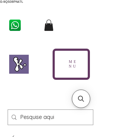
G-9QS08PN47L
ME
NU