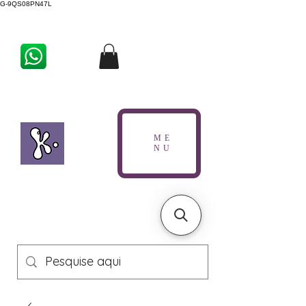
G-9QS08PN47L
ME
NU