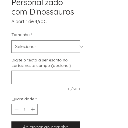
Personalizado
com Dinossauros
Preço
A partir de
4,90€
promocional
Tamanho
*
Digite o texto a ser escrito no
cartaz neste campo (opcional)
0/500
Quantidade
*
Adicionar ao carrinho