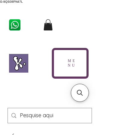
G-9QS08PN47L
ME
NU