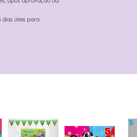
teis, após aprovação da
 dias úteis para