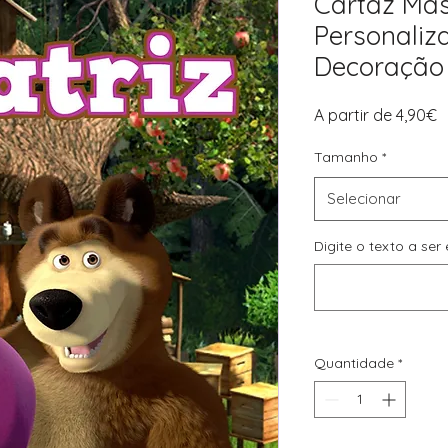
Cartaz Mas
Personali
Decoração F
P
A partir de
4,90€
p
Tamanho
*
Selecionar
Digite o texto a se
Quantidade
*