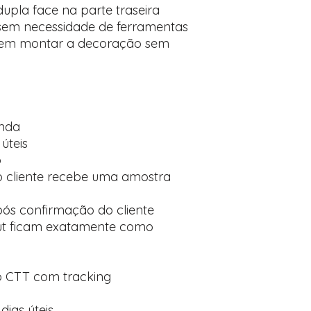
dupla face na parte traseira
 sem necessidade de ferramentas
rem montar a decoração sem
enda
úteis
o
 o cliente recebe uma amostra
ós confirmação do cliente
ut ficam exatamente como
do CTT com tracking
dias úteis