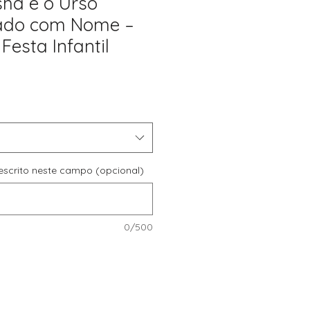
ha e o Urso
zado com Nome –
esta Infantil
reço
romocional
r escrito neste campo (opcional)
0/500