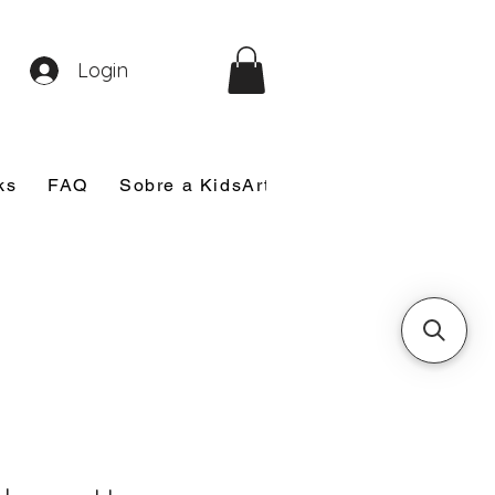
Login
ks
FAQ
Sobre a KidsArt
Sobre Mim
Nosso