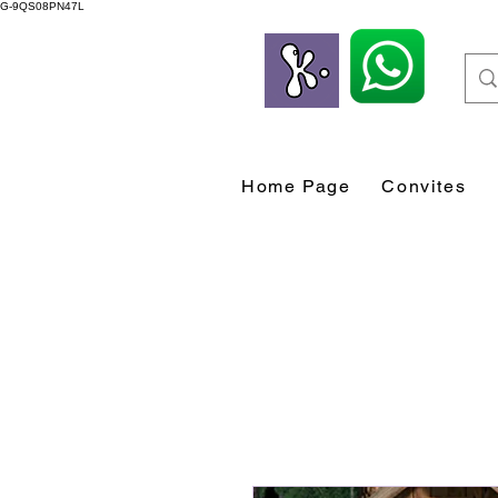
G-9QS08PN47L
Home Page
Convites