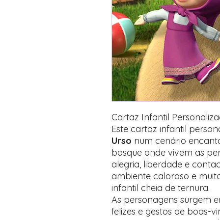
Cartaz Infantil Personali
Este cartaz infantil perso
Urso
num cenário encantad
bosque onde vivem as pe
alegria, liberdade e cont
ambiente caloroso e muit
infantil cheia de ternura.
As personagens surgem e
felizes e gestos de boas-