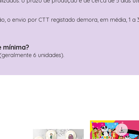
nalizados: o prazo de produção é de cerca de 5 dias ú
o, o envio por CTT registado demora, em média, 1 a 3
e mínima?
geralmente 6 unidades).