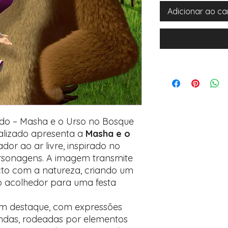
Adicionar ao ca
zado – Masha e o Urso no Bosque
nalizado apresenta a
Masha e o
or ao ar livre, inspirado no
rsonagens. A imagem transmite
acto com a natureza, criando um
o acolhedor para uma festa
m destaque, com expressões
vindas, rodeadas por elementos