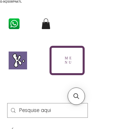
G-9QS08PN47L
ME
NU