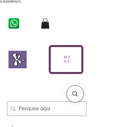
G-9QS08PN47L
ME
NU