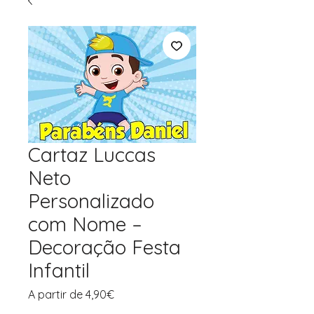
Cartaz Luccas
Neto
Personalizado
com Nome –
Decoração Festa
Infantil
Preço
A partir de
4,90€
promocional