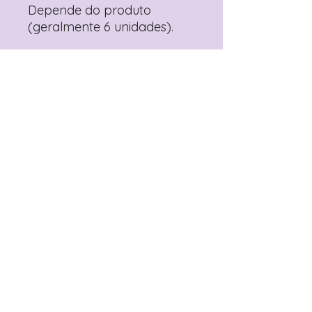
Depende do produto
(geralmente 6 unidades).
Mais vendidos
Topo de Bolo
Toppers Recortados
Personalizado Clube
Mister Bean para Festa
Winx | Festa Infantil
Infantil