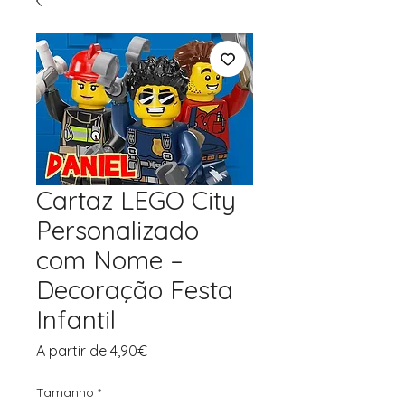
Cartaz LEGO City
Personalizado
com Nome –
Decoração Festa
Infantil
Preço
A partir de
4,90€
promocional
Tamanho
*