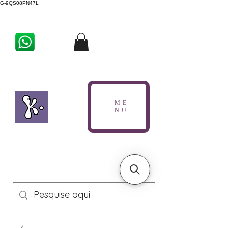
G-9QS08PN47L
ME
NU