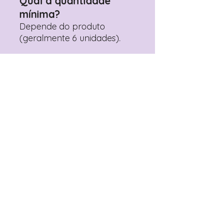
Qual a quantidade
mínima?
Depende do produto
(geralmente 6 unidades).
Mais vendidos
Topo de Bolo
Toppers Recortados