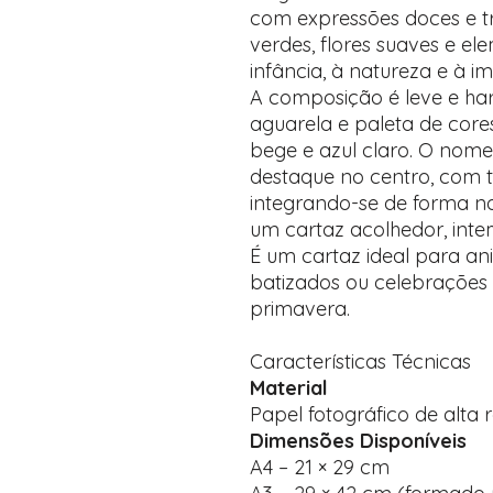
com expressões doces e tr
verdes, flores suaves e e
infância, à natureza e à i
A composição é leve e ha
aguarela e paleta de core
bege e azul claro. O nom
destaque no centro, com ti
integrando-se de forma na
um cartaz acolhedor, inte
É um cartaz ideal para aniv
batizados ou celebrações
primavera.
Características Técnicas
Material
Papel fotográfico de alta
Dimensões Disponíveis
A4 – 21 × 29 cm