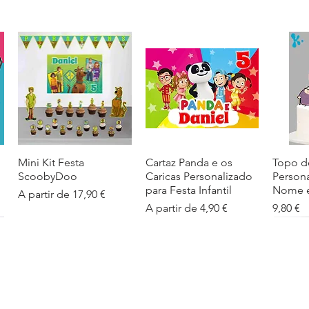
Mini Kit Festa
Visualização rápida
Cartaz Panda e os
Visualização rápida
Topo d
Visua
ScoobyDoo
Caricas Personalizado
Person
para Festa Infantil
Nome e
Preço promocional
A partir de
17,90 €
Preço promocional
Preço
A partir de
4,90 €
9,80 €