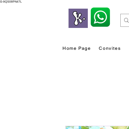
G-9QS08PN47L
Home Page
Convites