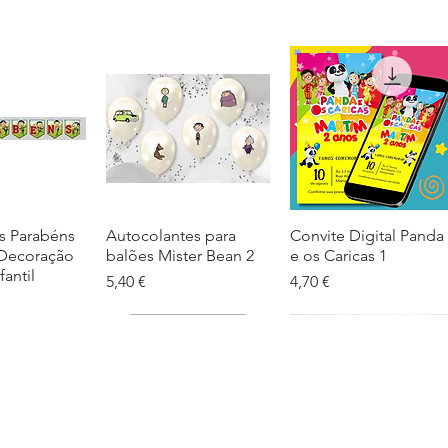
s Parabéns
ação rápida
Autocolantes para
Visualização rápida
Convite Digital Panda
Visualização rápida
 Decoração
balões Mister Bean 2
e os Caricas 1
fantil
Preço
Preço
5,40 €
4,70 €