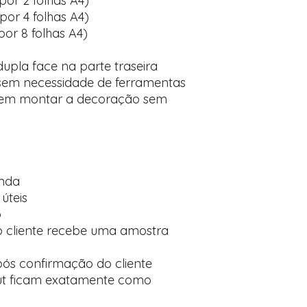
por 2 folhas A4)
por 4 folhas A4)
por 8 folhas A4)
dupla face na parte traseira
 sem necessidade de ferramentas
rem montar a decoração sem
enda
úteis
o
 o cliente recebe uma amostra
ós confirmação do cliente
ut ficam exatamente como