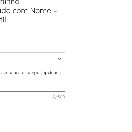
ninha
zado com Nome –
il
reço
romocional
r escrito neste campo (opcional)
0/500