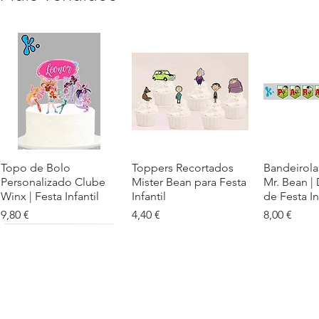
Topo de Bolo
Visualização rápida
Toppers Recortados
Visualização rápida
Bandeirola
Visualiz
Personalizado Clube
Mister Bean para Festa
Mr. Bean |
Winx | Festa Infantil
Infantil
de Festa In
Preço
Preço
Preço
9,80 €
4,40 €
8,00 €