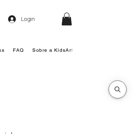
Login
ks
FAQ
Sobre a KidsArt
Sobre Mim
Nosso