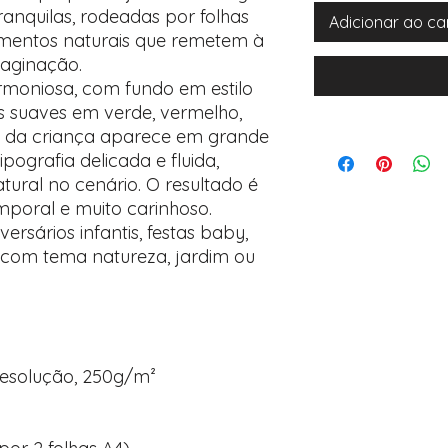
anquilas, rodeadas por folhas
Adicionar ao ca
lementos naturais que remetem à
maginação.
rmoniosa, com fundo em estilo
s suaves em verde, vermelho,
e da criança aparece em grande
pografia delicada e fluida,
tural no cenário. O resultado é
mporal e muito carinhoso.
ersários infantis, festas baby,
 com tema natureza, jardim ou
 resolução, 250g/m²