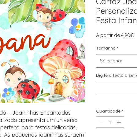
Cartaz Joa
Personali
Festa Infant
P
A partir de
4,90€
p
Tamanho
*
Selecionar
Digite o texto a se
Quantidade
*
zado – Joaninhas Encantadas
nalizado apresenta um universo
 perfeito para festas delicadas,
ra. As pequenas joaninhas surgem