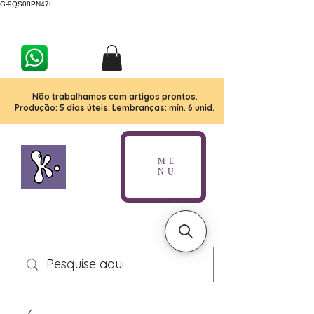
G-9QS08PN47L
Não trabalhamos com artigos prontos.
Produção: 5 dias úteis. Lembranças: mín. 6 unid.
ME
NU