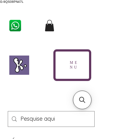
G-9QS08PN47L
ME
NU