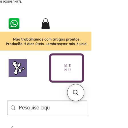
G-9QS08PN47L
Não trabalhamos com artigos prontos.
Produção: 5 dias úteis. Lembranças: mín. 6 unid.
ME
NU