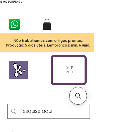
G-9QS08PN47L
Não trabalhamos com artigos prontos.
Produção: 5 dias úteis. Lembranças: mín. 6 unid.
ME
NU