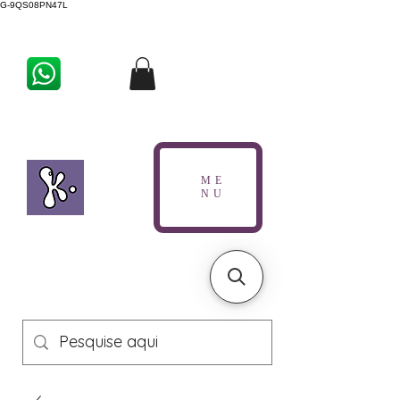
G-9QS08PN47L
ME
NU