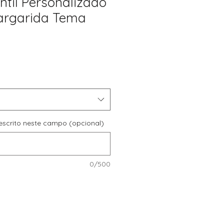
ntil Personalizado
argarida Tema
reço
romocional
r escrito neste campo (opcional)
0/500