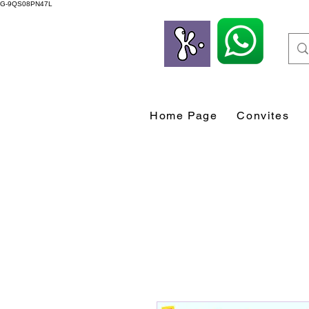
G-9QS08PN47L
Home Page
Convites