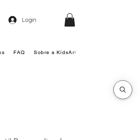
Login
ks
FAQ
Sobre a KidsArt
Sobre Mim
Nosso