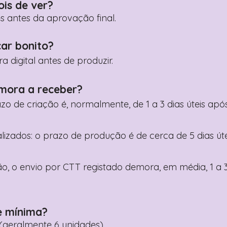
ois de ver?
es antes da aprovação final.
car bonito?
digital antes de produzir.
mora a receber?
razo de criação é, normalmente, de 1 a 3 dias úteis a
nalizados: o prazo de produção é de cerca de 5 dias ú
o, o envio por CTT registado demora, em média, 1 a 3
e mínima?
geralmente 6 unidades).