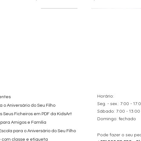
tes
ação rápida
Topo de Bolo
Visualização rápida
Kit de Festa Só Um
Visualização rápida
ados Panda
Octonautas
Bolinho 1 Lego
s para
Personalizado com
Friends
Festa
Nome
Preço promocional
A partir de
29,00 €
Preço
9,80 €
Horário:
entes
Seg. - sex.: 7:00 - 17:
 o Aniversário do Seu Filho
​​Sábado: 7:00 - 13:00
os Seus Ficheiros em PDF da KidsArt
​Domingo: fechado
 para Amigos e Família
cola para o Aniversário do Seu Filho
Pode fazer o seu pe
e com classe e etiqueta