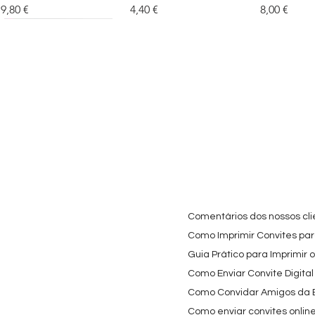
Preço
Preço
Preço
9,80 €
4,40 €
8,00 €
Cartaz Phineas e Ferb
Visualização rápida
Topo de Bolo Phineas
Visualização rápida
Autocolan
Visualiz
Personalizado para
e Ferb Personalizado |
Personaliz
Festa Infantil
Nome e Idade
e os Carica
Copos de 
Preço promocional
Preço
A partir de
3,90 €
9,80 €
Preço
4,40 €
Comentários dos nossos cli
Como Imprimir Convites para
Guia Prático para Imprimir 
Como Enviar Convite Digital
Como Convidar Amigos da Es
Como enviar convites onlin