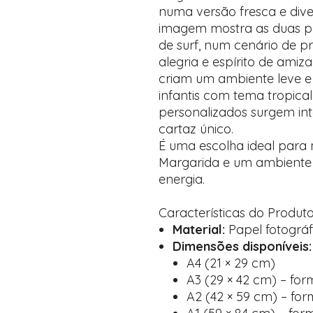
numa versão fresca e div
imagem mostra as duas 
de surf, num cenário de pra
alegria e espírito de amiz
criam um ambiente leve e 
infantis com tema tropica
personalizados surgem in
cartaz único.
É uma escolha ideal para
Margarida e um ambiente a
energia.
Características do Produt
Material:
Papel fotográf
Dimensões disponíveis:
A4 (21 × 29 cm)
A3 (29 × 42 cm) – for
A2 (42 × 59 cm) – for