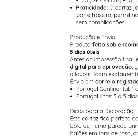
A1 (59 × 84 cm) – for
Praticidade:
O cartaz já
parte traseira, permitin
sem complicações.
Produção e Envio
Produto
feito sob encom
5 dias úteis
.
Antes da impressão final
digital para aprovação
, 
o layout ficam exatamente
Envio em
correio regist
Portugal Continental: 1 a
Portugal Ilhas: 3 a 5 dias
Dicas para a Decoração
Este cartaz fica perfeito
bolo ou numa parede prin
balões em tons de rosa, am