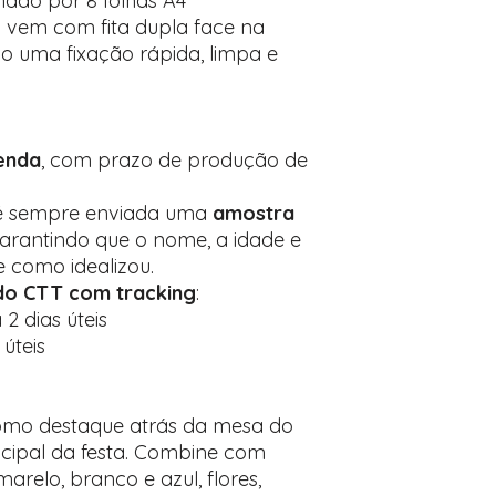
mado por 8 folhas A4
 vem com fita dupla face na
do uma fixação rápida, limpa e
enda
, com prazo de produção de
, é sempre enviada uma
amostra
garantindo que o nome, a idade e
 como idealizou.
ado CTT com tracking
:
 2 dias úteis
 úteis
 como destaque atrás da mesa do
cipal da festa. Combine com
arelo, branco e azul, flores,