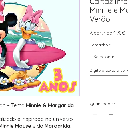
Cartaz Infa
Minnie e M
Verão
P
A partir de
4,90€
p
Tamanho
*
Selecionar
Digite o texto a se
Quantidade
*
zado – Tema
Minnie & Margarida
nalizado é inspirado no universo
Minnie Mouse
e da
Margarida
,