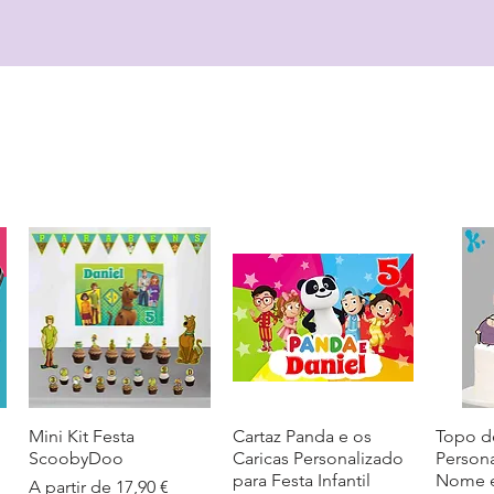
Mini Kit Festa
Visualização rápida
Cartaz Panda e os
Visualização rápida
Topo d
Visua
ScoobyDoo
Caricas Personalizado
Person
para Festa Infantil
Nome e
Preço promocional
A partir de
17,90 €