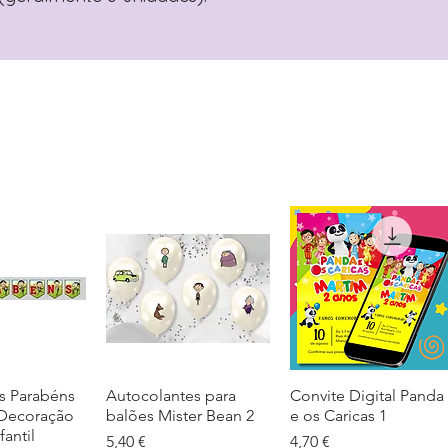
s Parabéns
ação rápida
Autocolantes para
Visualização rápida
Convite Digital Panda
Visualização rápida
 Decoração
balões Mister Bean 2
e os Caricas 1
fantil
Preço
Preço
5,40 €
4,70 €