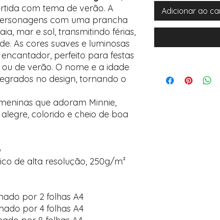
ertida com tema de verão. A
Adicionar ao ca
personagens com uma prancha
ia, mar e sol, transmitindo férias,
ade. As cores suaves e luminosas
encantador, perfeito para festas
l ou de verão. O nome e a idade
tegrados no design, tornando o
 meninas que adoram Minnie,
legre, colorido e cheio de boa
o
ico de alta resolução, 250g/m²
mado por 2 folhas A4
mado por 4 folhas A4