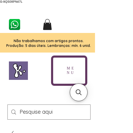
G-9QS08PN47L
Não trabalhamos com artigos prontos.
Produção: 5 dias úteis. Lembranças: mín. 6 unid.
ME
NU