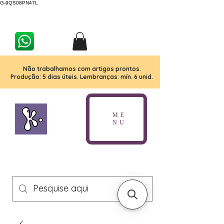
G-9QS08PN47L
Não trabalhamos com artigos prontos.
Produção: 5 dias úteis. Lembranças: mín. 6 unid.
ME
NU