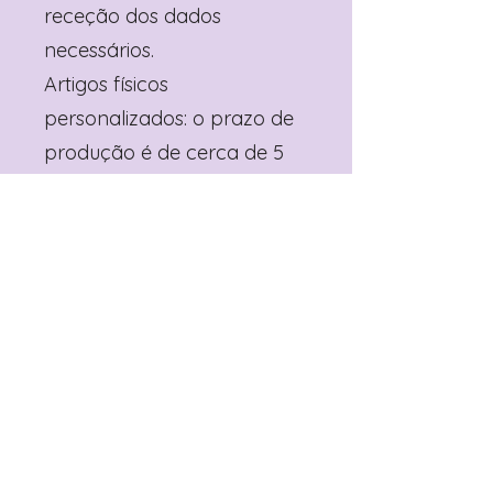
receção dos dados
necessários.
Artigos físicos
personalizados: o prazo de
produção é de cerca de 5
dias úteis, após aprovação
da amostra digital.
Envio: após a produção, o
envio por CTT registado
demora, em média, 1 a 3
dias úteis para Portugal
Continental.
Qual a quantidade
mínima?