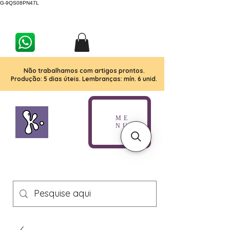
G-9QS08PN47L
Não trabalhamos com artigos prontos.
Produção: 5 dias úteis. Lembranças: mín. 6 unid.
ME
NU