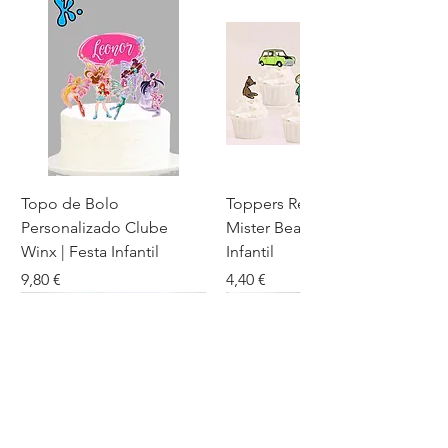
Topo de Bolo
Toppers Recortados
Personalizado Clube
Mister Bean para Festa
Winx | Festa Infantil
Infantil
Preço
Preço
9,80 €
4,40 €