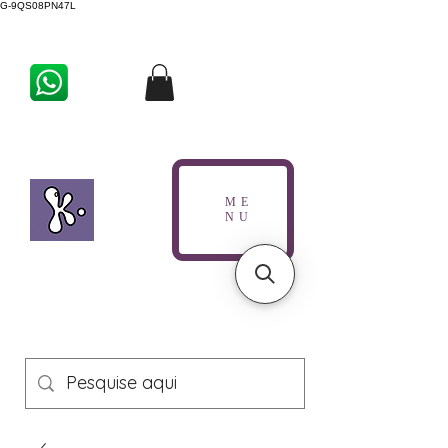
G-9QS08PN47L
ME
NU