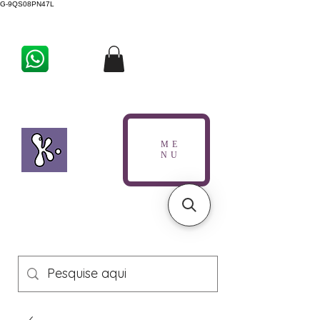
G-9QS08PN47L
ME
NU