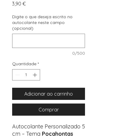
Preço
3,90 €
Digite o que deseja escrito no
autocolante neste campo
(opcional)
0/500
Quantidade
*
Adicionar ao carrinho
Comprar
Autocolante Personalizado 5
cm – Tema
Pocahontas