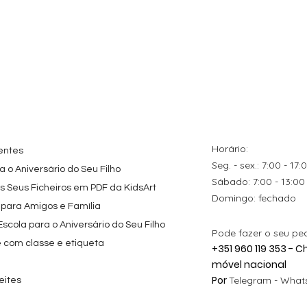
tes
ação rápida
Topo de Bolo
Visualização rápida
Kit de Festa Só Um
Visualização rápida
ados Panda
Octonautas
Bolinho 1 Lego
s para
Personalizado com
Friends
Festa
Nome
Preço promocional
A partir de
29,00 €
Preço
9,80 €
Horário:
entes
Seg. - sex.: 7:00 - 17:
 o Aniversário do Seu Filho
​​Sábado: 7:00 - 13:00
os Seus Ficheiros em PDF da KidsArt
​Domingo: fechado
 para Amigos e Família
cola para o Aniversário do Seu Filho
Pode fazer o seu pe
e com classe e etiqueta
+351 960 119 353 -
móvel nacional
Por
Telegram -
Whats
eites