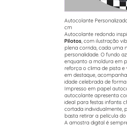
Autocolante Personalizado
cm
Autocolante redondo ins
Pilotos
, com ilustração v
plena corrida, cada uma n
personalidade. O fundo azu
enquanto a moldura em p
reforça o clima de pista 
em destaque, acompanhad
idade celebrada de forma 
Impresso em papel autocol
autocolante apresenta core
ideal para festas infantis
cortada individualmente, 
basta retirar a película do
A amostra digital é semp