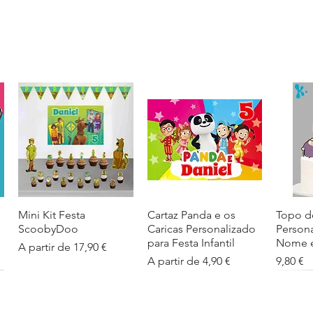
Mini Kit Festa
Visualização rápida
Cartaz Panda e os
Visualização rápida
Topo d
Visua
ScoobyDoo
Caricas Personalizado
Person
para Festa Infantil
Nome e
Preço promocional
A partir de
17,90 €
Preço promocional
Preço
A partir de
4,90 €
9,80 €