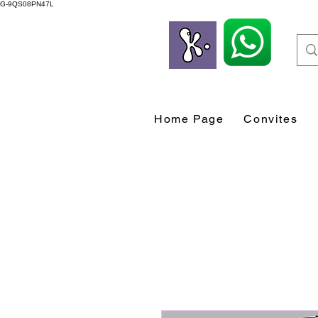
G-9QS08PN47L
Home Page
Convites