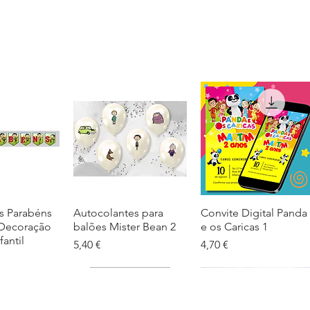
s Parabéns
ação rápida
Autocolantes para
Visualização rápida
Convite Digital Panda
Visualização rápida
 Decoração
balões Mister Bean 2
e os Caricas 1
fantil
Preço
Preço
5,40 €
4,70 €