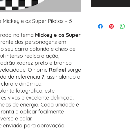
 Mickey e os Super Pilotos – 5
pirado no tema
Mickey e os Super
ibrante das personagens em
o seu carro colorido e cheio de
l intenso realça a ação,
adrão xadrez preto e branco
e velocidade. O nome
Rafael
surge
o da referência
7
, assinalando a
clara e dinâmica.
ante fotográfico, este
s vivas e excelente definição,
 cheias de energia. Cada unidade é
pronta a aplicar facilmente —
 verso e colar.
re enviada para aprovação,