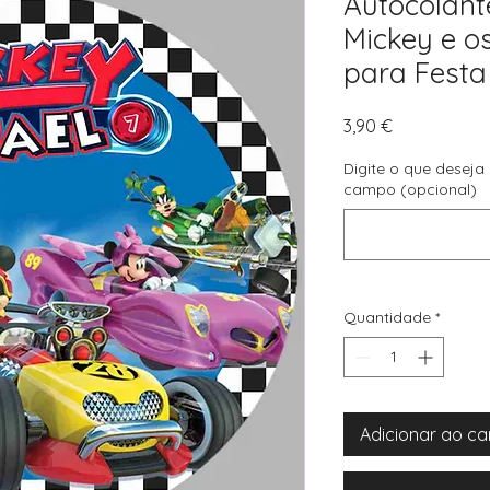
Autocolant
Mickey e os
para Festa 
Preço
3,90 €
Digite o que deseja
campo (opcional)
Quantidade
*
Adicionar ao ca