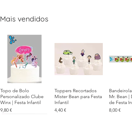
Mais vendidos
Topo de Bolo
Visualização rápida
Toppers Recortados
Visualização rápida
Bandeirola
Visualiz
Personalizado Clube
Mister Bean para Festa
Mr. Bean |
Winx | Festa Infantil
Infantil
de Festa In
Preço
Preço
Preço
9,80 €
4,40 €
8,00 €