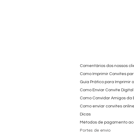
Cartaz Phineas e Ferb
Visualização rápida
Topo de Bolo Phineas
Visualização rápida
Autocolan
Visualiz
Personalizado para
e Ferb Personalizado |
Personaliz
Festa Infantil
Nome e Idade
e os Carica
Copos de 
Preço promocional
Preço
A partir de
3,90 €
9,80 €
Preço
4,40 €
Comentários dos nossos cli
Como Imprimir Convites para
Guia Prático para Imprimir 
Como Enviar Convite Digital
Como Convidar Amigos da Es
Como enviar convites onlin
Dicas
Métodos de pagamento ac
Portes de envio