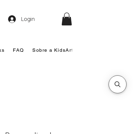
Login
ks
FAQ
Sobre a KidsArt
Sobre Mim
Nosso