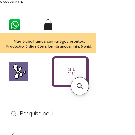
G-9QS08PN47L
Não trabalhamos com artigos prontos.
Produção: 5 dias úteis. Lembranças: mín. 6 unid.
ME
NU