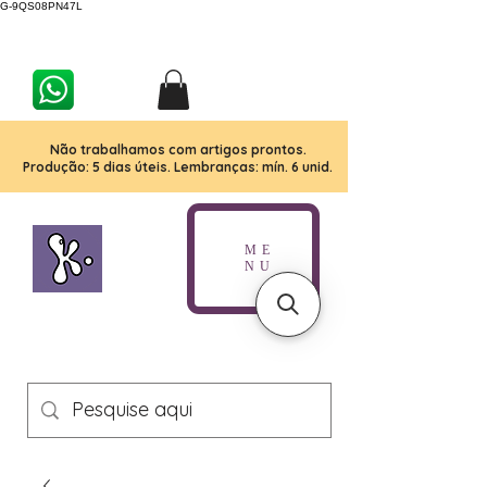
G-9QS08PN47L
Não trabalhamos com artigos prontos.
Produção: 5 dias úteis. Lembranças: mín. 6 unid.
ME
NU