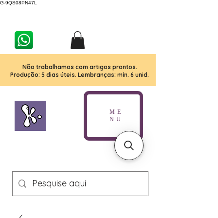
G-9QS08PN47L
Não trabalhamos com artigos prontos.
Produção: 5 dias úteis. Lembranças: mín. 6 unid.
ME
NU