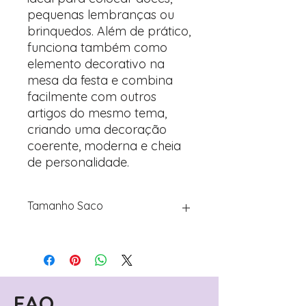
pequenas lembranças ou
brinquedos. Além de prático,
funciona também como
elemento decorativo na
mesa da festa e combina
facilmente com outros
artigos do mesmo tema,
criando uma decoração
coerente, moderna e cheia
de personalidade.
Tamanho Saco
📏 Tamanho real do saco
(importante antes de comprar):
Este saco tem aproximadamente 9
cm de largura × 14 cm de altura × 5
cm de profundidade.
FAQ