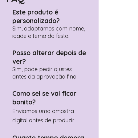
Para ajudar a visualizar melhor:
Este produto é
– Cabe facilmente um pacote
personalizado?
pequeno de gomas ou chocolates
– Um Kinder pequeno + algumas
Sim, adaptamos com nome,
guloseimas
idade e tema da festa.
– Pequenos brinquedos leves (ex:
mini puzzles, bolinhas, lápis)
Posso alterar depois de
✨ Este tamanho foi pensado para
ver?
decorar a mesa de forma graciosa
Sim, pode pedir ajustes
e equilibrada, sem ocupar
antes da aprovação final.
demasiado espaço. Além disso,
permite criar lembranças bonitas
sem precisar de muitos itens para
Como sei se vai ficar
encher, tornando a opção mais
bonito?
prática e económica para quem
Enviamos uma amostra
organiza a festa em casa.
digital antes de produzir.
⚠️ Não é um saco grande — se
pretende colocar itens maiores, o
Quanto tempo demora
ideal é medir antes para garantir