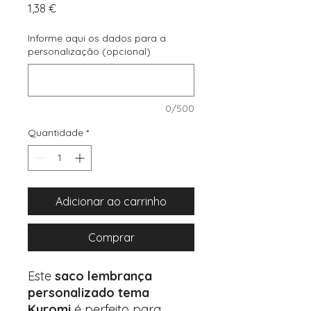
Preço
1,38 €
Informe aqui os dados para a
personalização (opcional)
0/500
Quantidade
*
Adicionar ao carrinho
Comprar
Este
saco lembrança
personalizado tema
Kuromi
é perfeito para