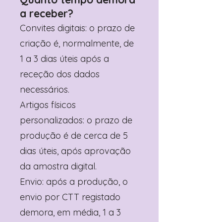
que tudo cabe como deseja.
a receber?
Convites digitais: o prazo de
👉 Pode ver outras opções de
tamanho aqui:
criação é, normalmente, de
https://www.kidsart.com.pt/produc
1 a 3 dias úteis após a
t-page/saco-lembran%C3%A7a-
escolha-seu-tema
receção dos dados
necessários.
Artigos físicos
personalizados: o prazo de
produção é de cerca de 5
dias úteis, após aprovação
da amostra digital.
Envio: após a produção, o
envio por CTT registado
demora, em média, 1 a 3