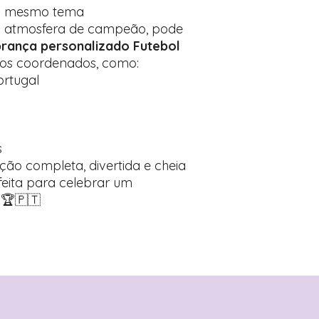
o mesmo tema
a atmosfera de campeão, pode
rança personalizado Futebol
gos coordenados, como:
ortugal
s
ão completa, divertida e cheia
rfeita para celebrar um
⚽🏆🇵🇹