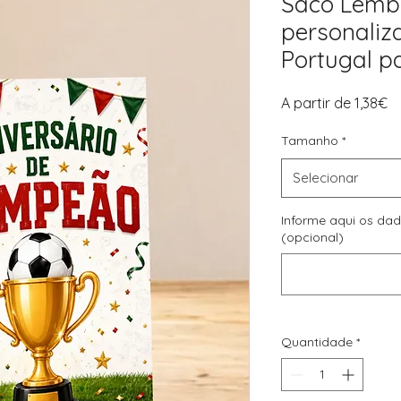
Saco Lemb
personaliz
Portugal pa
P
A partir de
1,38€
p
Tamanho
*
Selecionar
Informe aqui os da
(opcional)
Quantidade
*