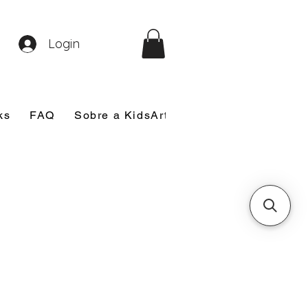
Login
ks
FAQ
Sobre a KidsArt
Sobre Mim
Nosso