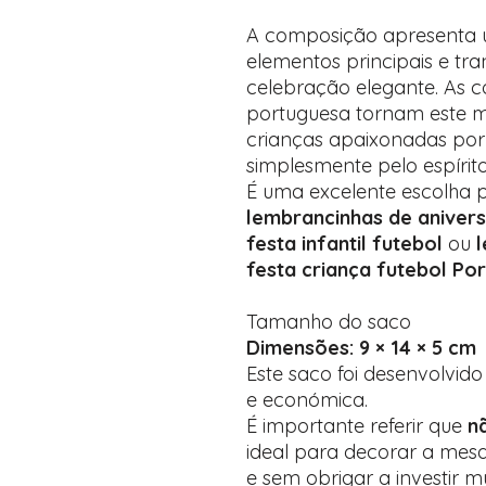
A composição apresenta u
elementos principais e t
celebração elegante. As c
portuguesa tornam este mo
crianças apaixonadas por f
simplesmente pelo espírit
É uma excelente escolha
lembrancinhas de anivers
festa infantil futebol
ou
festa criança futebol Po
Tamanho do saco
Dimensões: 9 × 14 × 5 cm
Este saco foi desenvolvid
e económica.
É importante referir que
n
ideal para decorar a me
e sem obrigar a investir m