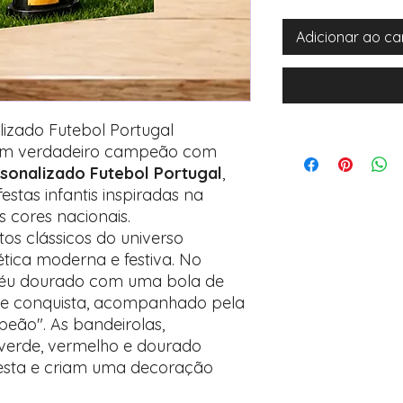
Adicionar ao ca
zado Futebol Portugal
e um verdadeiro campeão com
onalizado Futebol Portugal
,
stas infantis inspiradas na
s cores nacionais.
os clássicos do universo
ética moderna e festiva. No
oféu dourado com uma bola de
ia e conquista, acompanhado pela
peão". As bandeirolas,
 verde, vermelho e dourado
esta e criam uma decoração