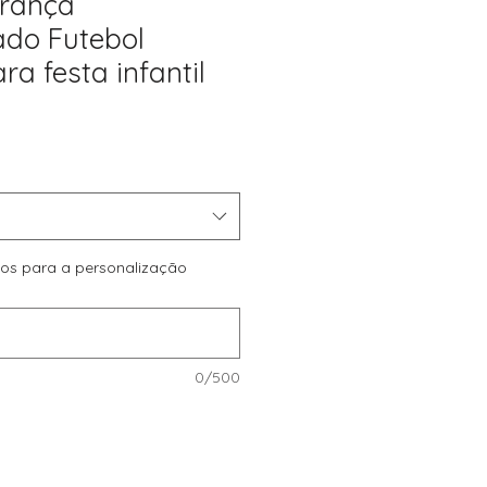
rança
ado Futebol
ra festa infantil
reço
romocional
dos para a personalização
0/500