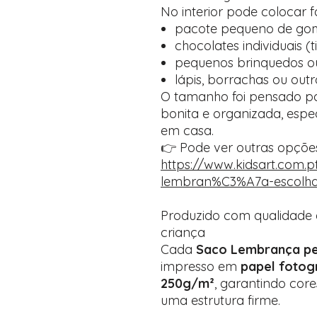
No interior pode colocar f
pacote pequeno de go
chocolates individuais 
pequenos brinquedos o
lápis, borrachas ou outr
O tamanho foi pensado p
bonita e organizada, espe
em casa.
👉 Pode ver outras opçõe
https://www.kidsart.com.
lembran%C3%A7a-escolha
Produzido com qualidade 
criança
Cada
Saco Lembrança pe
impresso em
papel fotogr
250g/m²
, garantindo core
uma estrutura firme.