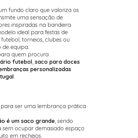
m fundo claro que valoriza os
ransmite uma sensação de
ores inspiradas na bandeira
delo ideal para festas de
utebol, torneios, clubes ou
o de equipa.
 para quem procura
ário futebol
,
saco para doces
lembranças personalizadas
rtugal
.
o para ser uma lembrança prática
ão é um saco grande
, sendo
sa sem ocupar demasiado espaço
uito em recheios.