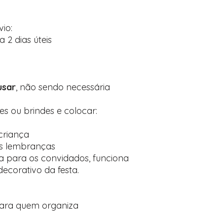
io:
a 2 dias úteis
usar
, não sendo necessária
s ou brindes e colocar:
criança
s lembranças
a para os convidados, funciona
corativo da festa.
ara quem organiza