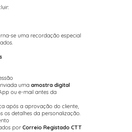
uir:
orna-se uma recordação especial
dados.
s
essão
 enviada uma
amostra digital
pp ou e-mail antes da
 após a aprovação do cliente,
s os detalhes da personalização.
nto
zados por
Correio Registado CTT