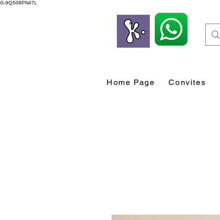
G-9QS08PN47L
Home Page
Convites