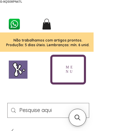
G-9QS08PN47L
Não trabalhamos com artigos prontos.
Produção: 5 dias úteis. Lembranças: mín. 6 unid.
ME
NU