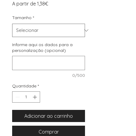
Preço
A partir de
1,38€
promocional
Tamanho
*
Informe aqui os dados para a
personalização (opcional)
0/500
Quantidade
*
Adicionar ao carrinho
Comprar