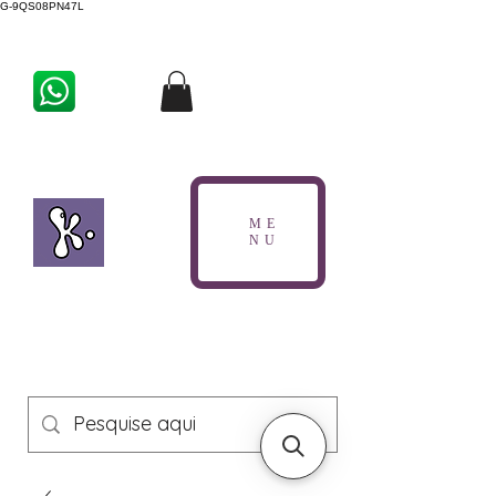
G-9QS08PN47L
ME
NU