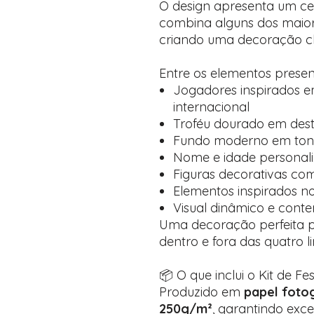
O design apresenta um ce
combina alguns dos maior
criando uma decoração ch
Entre os elementos prese
Jogadores inspirados em
internacional
Troféu dourado em des
Fundo moderno em tons
Nome e idade personal
Figuras decorativas c
Elementos inspirados no 
Visual dinâmico e con
Uma decoração perfeita p
dentro e fora das quatro li
📦 O que inclui o Kit de Fe
Produzido em
papel fotog
250g/m²
, garantindo exc