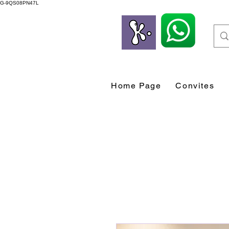
G-9QS08PN47L
Home Page
Convites