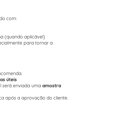
ado com:
ma (quando aplicável)
ecialmente para tornar a
encomenda.
ias úteis
al será enviada uma
amostra
 após a aprovação do cliente.