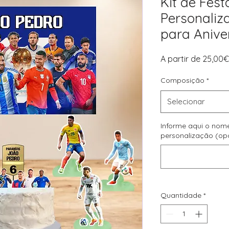
Kit de Fest
Personali
para Anive
A partir de
25,00€
Composição
*
Selecionar
Informe aqui o nom
personalização (op
Quantidade
*