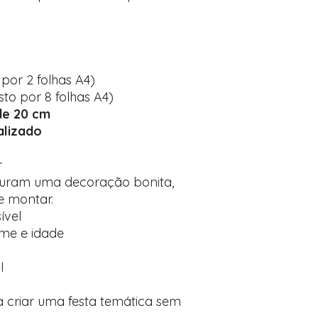
or 2 folhas A4)
o por 8 folhas A4)
de 20 cm
alizado
r
curam uma decoração bonita,
e montar.
ível
me e idade
l
 criar uma festa temática sem