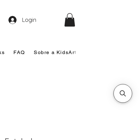
Login
ks
FAQ
Sobre a KidsArt
Sobre Mim
Nosso