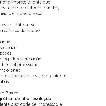
nário impressionante que
es nomes do futebol mundial,
eia de impacto visual.
ntes encontram-se:
 estrelas do futebol
taque
 de azul
izados
om jogadores em ação
futebol profissional
temporâneo
ara crianças que vivem o futebol
nhas.
sta Básico
ráfico de alta resolução,
elente qualidade de impressão e