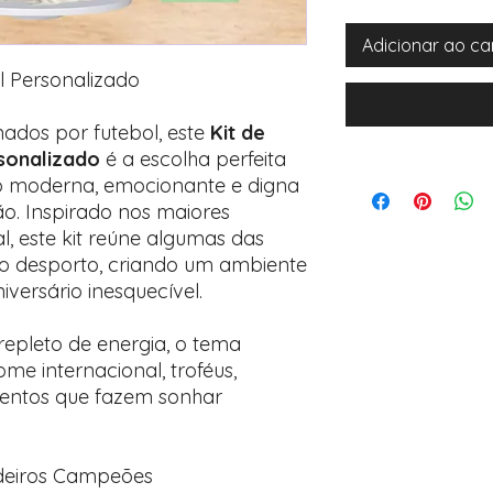
Adicionar ao ca
l Personalizado
ados por futebol, este
Kit de
sonalizado
é a escolha perfeita
o moderna, emocionante e digna
. Inspirado nos maiores
l, este kit reúne algumas das
do desporto, criando um ambiente
versário inesquecível.
repleto de energia, o tema
me internacional, troféus,
entos que fazem sonhar
deiros Campeões