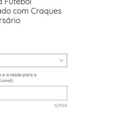
a Futebol
zado com Craques
rsário
Preço
promocional
e e a idade para a
cional)
0/500