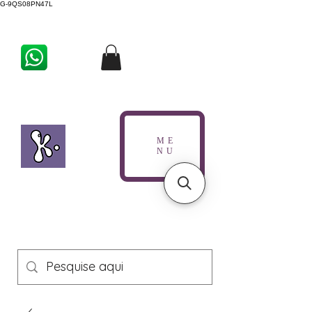
G-9QS08PN47L
ME
NU