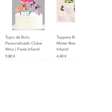
Topo de Bolo
Toppers Recortados
Personalizado Clube
Mister Bean para Festa
Winx | Festa Infantil
Infantil
Preço
Preço
9,80 €
4,40 €
Comentários dos nossos clientes