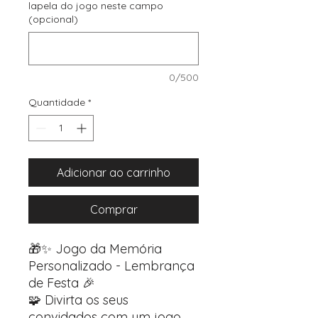
lapela do jogo neste campo
(opcional)
0/500
Quantidade
*
Adicionar ao carrinho
Comprar
🎁✨ Jogo da Memória
Personalizado - Lembrança
de Festa 🎉
🧩 Divirta os seus
convidados com um jogo