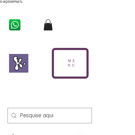
G-9QS08PN47L
ME
NU