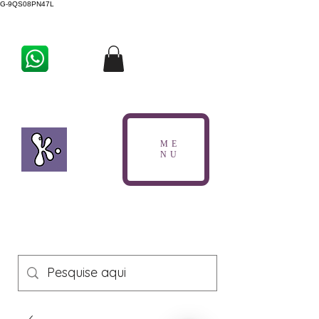
G-9QS08PN47L
ME
NU