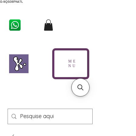
G-9QS08PN47L
ME
NU