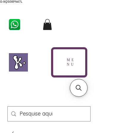
G-9QS08PN47L
ME
NU