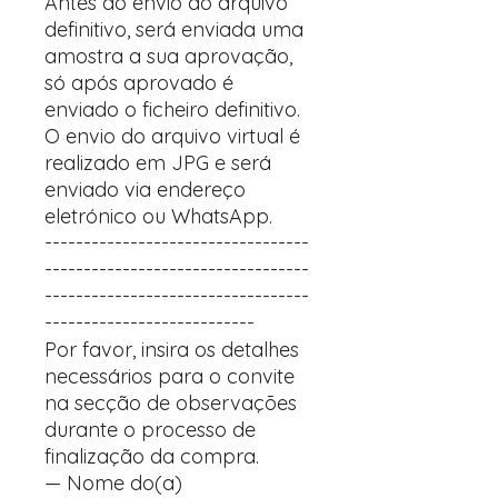
Antes do envio do arquivo
definitivo, será enviada uma
amostra a sua aprovação,
só após aprovado é
enviado o ficheiro definitivo.
O envio do arquivo virtual é
realizado em JPG e será
enviado via endereço
eletrónico ou WhatsApp.
----------------------------------
----------------------------------
----------------------------------
---------------------------
Por favor, insira os detalhes
necessários para o convite
na secção de observações
durante o processo de
finalização da compra.
— Nome do(a)