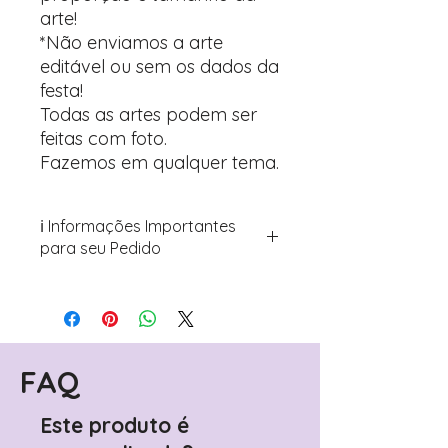
arte!
*Não enviamos a arte
editável ou sem os dados da
festa!
Todas as artes podem ser
feitas com foto.
Fazemos em qualquer tema.
ℹ️ Informações Importantes
para seu Pedido
Para personalizar seus artigos:
Avance para a página de checkout
(próximo passo após o carrinho)
Encontre o campo de "Notas do
Pedido"
FAQ
Adicione ali todos os detalhes de
personalização desejados
Este produto é
Prefere fazer seu pedido pelo