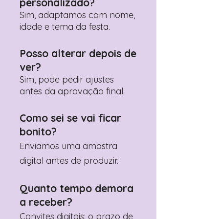
personalizado?
WhatsApp?
Clique aqui para nos
contactar: +351 960 119 353
Sim, adaptamos com nome,
idade e tema da festa.
Posso alterar depois de
ver?
Sim, pode pedir ajustes
antes da aprovação final.
Como sei se vai ficar
bonito?
Enviamos uma amostra
digital antes de produzir.
Quanto tempo demora
a receber?
Convites digitais: o prazo de