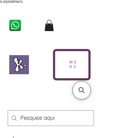
G-9QS08PN47L
ME
NU