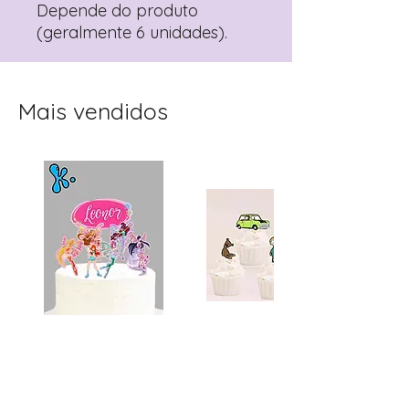
Depende do produto
(geralmente 6 unidades).
Mais vendidos
Topo de Bolo
Toppers Recortados
Personalizado Clube
Mister Bean para Festa
Winx | Festa Infantil
Infantil