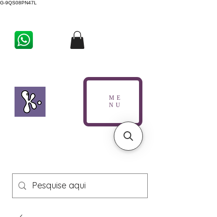
G-9QS08PN47L
ME
NU