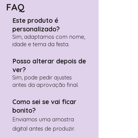
Pedido"
FAQ
Adicione ali todos os detalhes de
personalização desejados
Este produto é
Prefere fazer seu pedido pelo
personalizado?
WhatsApp?
Clique aqui para nos
contactar: +351 960 119 353
Sim, adaptamos com nome,
idade e tema da festa.
Posso alterar depois de
ver?
Sim, pode pedir ajustes
antes da aprovação final.
Como sei se vai ficar
bonito?
Enviamos uma amostra
digital antes de produzir.