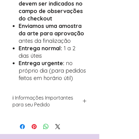
devem ser indicados no
campo de observações
do checkout
Enviamos uma amostra
da arte para aprovação
antes da finalização
Entrega normal:
1 a 2
dias úteis
Entrega urgente:
no
próprio dia (para pedidos
feitos em horário útil)
ℹ️ Informações Importantes
para seu Pedido
Para personalizar seus artigos:
Avance para a página de checkout
(próximo passo após o carrinho)
Encontre o campo de "Notas do