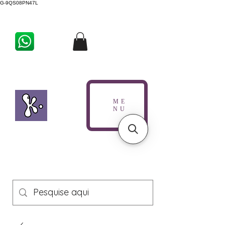
G-9QS08PN47L
ME
NU