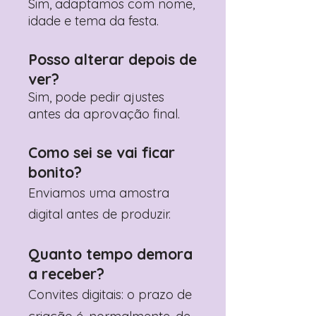
contactar: +351 960 119 353
Sim, adaptamos com nome,
idade e tema da festa.
Posso alterar depois de
ver?
Sim, pode pedir ajustes
antes da aprovação final.
Como sei se vai ficar
bonito?
Enviamos uma amostra
digital antes de produzir.
Quanto tempo demora
a receber?
Convites digitais: o prazo de