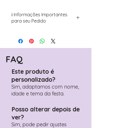
ℹ️ Informações Importantes
para seu Pedido
Para personalizar seus artigos:
Avance para a página de checkout
(próximo passo após o carrinho)
Encontre o campo de "Notas do
Pedido"
FAQ
Adicione ali todos os detalhes de
personalização desejados
Este produto é
Prefere fazer seu pedido pelo
personalizado?
WhatsApp?
Clique aqui para nos
contactar: +351 960 119 353
Sim, adaptamos com nome,
idade e tema da festa.
Posso alterar depois de
ver?
Sim, pode pedir ajustes