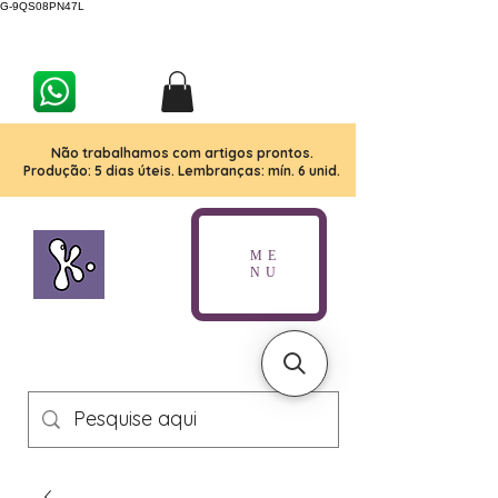
G-9QS08PN47L
Não trabalhamos com artigos prontos.
Produção: 5 dias úteis. Lembranças: mín. 6 unid.
ME
NU