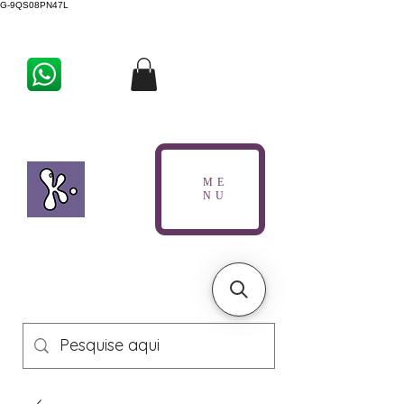
G-9QS08PN47L
ME
NU