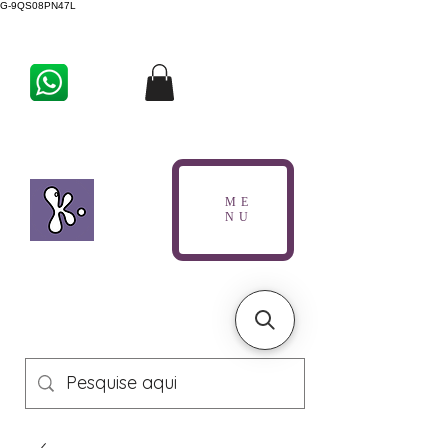
G-9QS08PN47L
ME
NU