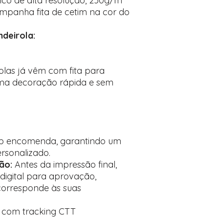
ico de alta resolução, 250g/m²
panha fita de cetim na cor do
deirola:
olas já vêm com fita para
uma decoração rápida e sem
sob encomenda, garantindo um
rsonalizado.
ão:
Antes da impressão final,
igital para aprovação,
corresponde às suas
o com tracking CTT