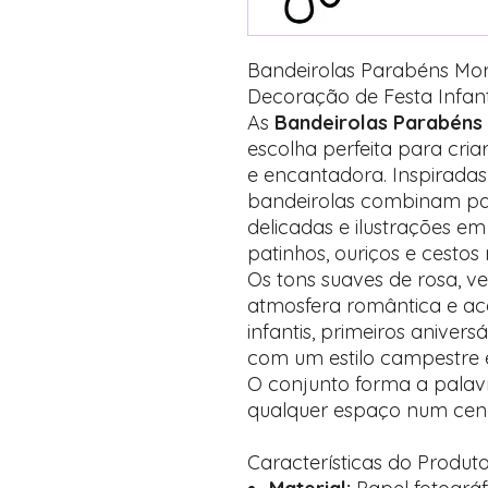
Bandeirolas Parabéns Mo
Decoração de Festa Infant
As
Bandeirolas Parabéns
escolha perfeita para cri
e encantadora. Inspiradas
bandeirolas combinam pad
delicadas e ilustrações em
patinhos, ouriços e cestos
Os tons suaves de rosa, 
atmosfera romântica e aco
infantis, primeiros anivers
com um estilo campestre e
O conjunto forma a pala
qualquer espaço num cená
Características do Produt