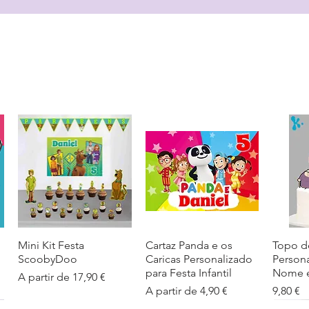
Mini Kit Festa
Visualização rápida
Cartaz Panda e os
Visualização rápida
Topo d
Visua
ScoobyDoo
Caricas Personalizado
Person
para Festa Infantil
Nome e
Preço promocional
A partir de
17,90 €
Preço promocional
Preço
A partir de
4,90 €
9,80 €