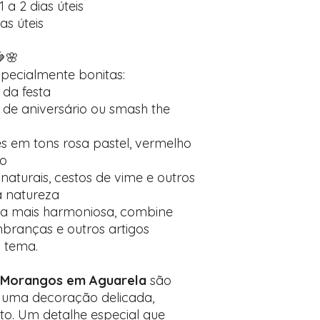
 a 2 dias úteis
ias úteis
🌸
specialmente bonitas:
 da festa
 de aniversário ou smash the
 em tons rosa pastel, vermelho
do
aturais, cestos de vime e outros
a natureza
a mais harmoniosa, combine
mbranças e outros artigos
 tema.
 Morangos em Aguarela
são
 uma decoração delicada,
to. Um detalhe especial que