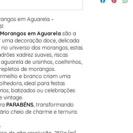
rangos em Aguarela –
il
 Morangos em Aguarela
são a
ar uma decoração doce, delicada
 no universo dos morangos, estas
rões xadrez suaves, riscas
 aguarela de ursinhos, coelhinhos,
 repletos de morangos.
vermelho e branco criam uma
lhedora, ideal para festas
ários, batizados ou celebrações
 vintage.
vra
PARABÉNS
, transformando
rio cheio de charme e ternura.
o