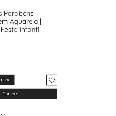
s Parabéns
m Aguarela |
esta Infantil
rrinho
Comprar