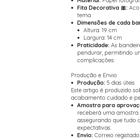
Material:
Papel fotográf
Fita Decorativa 🎀:
Acom
tema
Dimensões de cada ban
Altura: 19 cm
Largura: 14 cm
Praticidade:
As bandeir
pendurar, permitindo 
complicações.
Produção e Envio
Produção:
5 dias úteis
Este artigo é produzido 
acabamento cuidado e pe
Amostra para aprovaç
receberá uma amostra d
assegurando que tudo 
expectativas.
Envio:
Correio registad