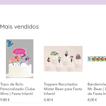
Mais vendidos
Topo de Bolo
Visualização rápida
Toppers Recortados
Visualização rápida
Bandeirola
Visualiz
Personalizado Clube
Mister Bean para Festa
Mr. Bean |
Winx | Festa Infantil
Infantil
de Festa In
Preço
Preço
Preço
9,80 €
4,40 €
8,00 €