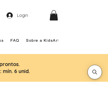
Login
ks
FAQ
Sobre a KidsArt
Sobre Mim
Nosso
prontos.
 mín. 6 unid.