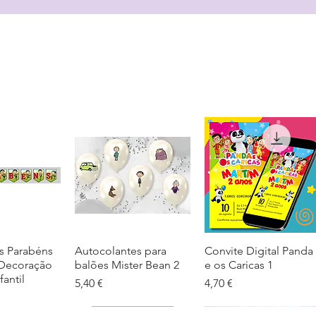
s Parabéns
ação rápida
Autocolantes para
Visualização rápida
Convite Digital Panda
Visualização rápida
 Decoração
balões Mister Bean 2
e os Caricas 1
fantil
Preço
Preço
5,40 €
4,70 €