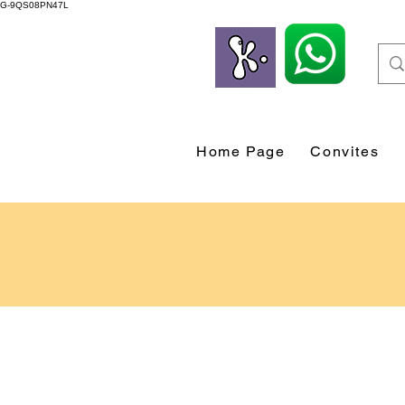
G-9QS08PN47L
Home Page
Convites