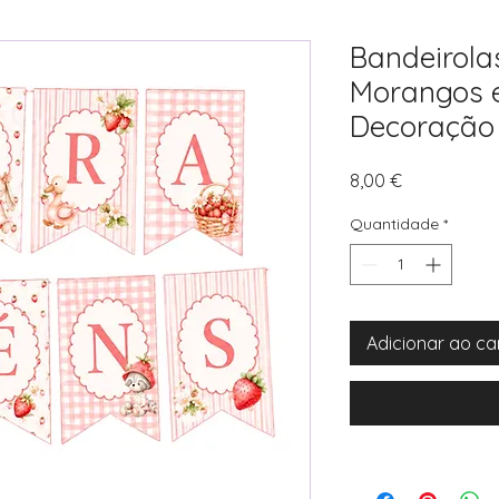
Bandeirola
Morangos e
Decoração F
Preço
8,00 €
Quantidade
*
Adicionar ao ca