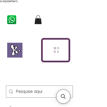
G-9QS08PN47L
ME
NU