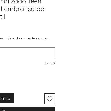
nalizado Teen
 | Lembrança de
il
 escrito no Íman neste campo
0/500
rrinho