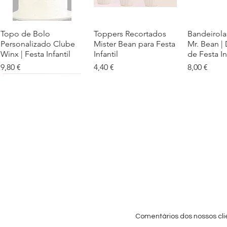
Topo de Bolo
Visualização rápida
Toppers Recortados
Visualização rápida
Bandeirola
Visualiz
Personalizado Clube
Mister Bean para Festa
Mr. Bean |
Winx | Festa Infantil
Infantil
de Festa In
Preço
Preço
Preço
9,80 €
4,40 €
8,00 €
Cartaz Phineas e Ferb
Visualização rápida
Topo de Bolo Phineas
Visualização rápida
Autocolan
Visualiz
Personalizado para
e Ferb Personalizado |
Personaliz
Festa Infantil
Nome e Idade
e os Carica
Copos de 
Preço promocional
Preço
A partir de
3,90 €
9,80 €
Preço
4,40 €
Comentários dos nossos cli