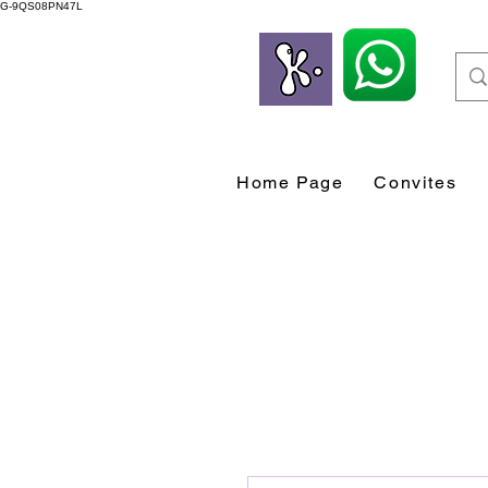
G-9QS08PN47L
Home Page
Convites