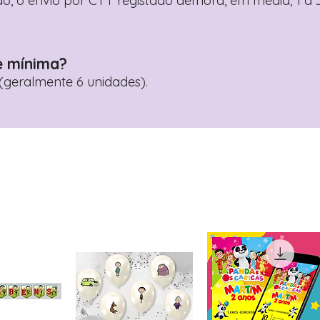
o, o envio por CTT registado demora, em média, 1 a 3
e mínima?
geralmente 6 unidades).