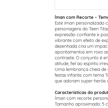
Íman com Recorte – Tema
Este íman personalizado 
personagens do Teen Tita
expressão confiante e po
vibrante com efeito de e
desenhada cria um impacto
apontamentos em roxo ac
contraste. O conjunto é en
atitude, fiel ao espírito irr
Uma lembrança cheia de a
festas infantis com tema T
que adoram super-heróis c
Características do produ
Íman com recorte person
Tamanho aproximado: 5 