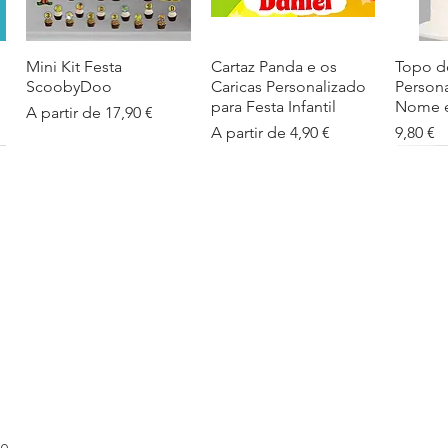
Mini Kit Festa
Visualização rápida
Cartaz Panda e os
Visualização rápida
Topo d
Visua
ScoobyDoo
Caricas Personalizado
Person
para Festa Infantil
Nome e
Preço promocional
A partir de
17,90 €
Preço promocional
Preço
A partir de
4,90 €
9,80 €
Cartaz Infantil
Visualização rápida
Figuras de Mesa
Visualização rápida
Autoco
Visua
Personalizado
Phineas e Ferb –
balões
Barbapapa com Nome
Decoração Criativa e
Preço
5,40 €
Divertida
Preço promocional
A partir de
4,90 €
Preço promocional
A partir de
12,00 €