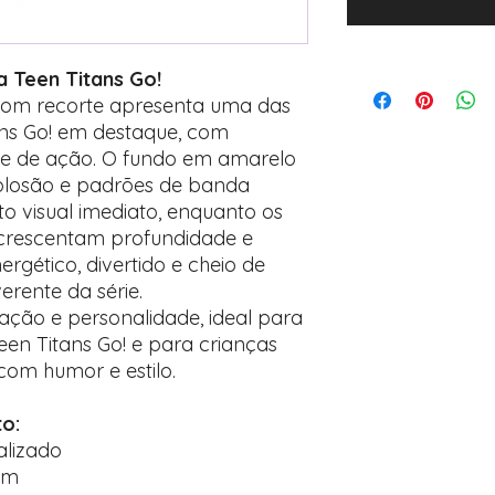
 Teen Titans Go!
com recorte apresenta uma das
ns Go! em destaque, com
se de ação. O fundo em amarelo
xplosão e padrões de banda
 visual imediato, enquanto os
rescentam profundidade e
ergético, divertido e cheio de
everente da série.
ção e personalidade, ideal para
een Titans Go! e para crianças
om humor e estilo.
to:
alizado
cm