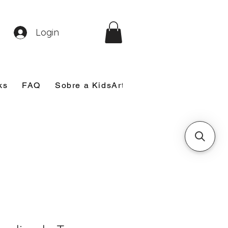
Login
ks
FAQ
Sobre a KidsArt
Sobre Mim
Nosso