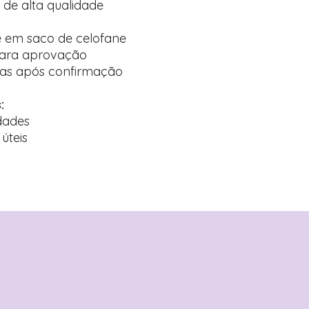
o de alta qualidade
 em saco de celofane
para aprovação
nas após confirmação
:
dades
úteis