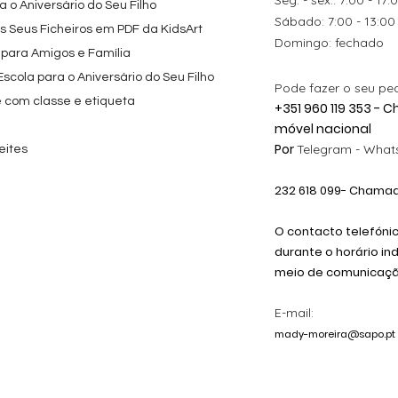
Seg. - sex.: 7:00 - 17:
 o Aniversário do Seu Filho
​​Sábado: 7:00 - 13:00
os Seus Ficheiros em PDF da KidsArt
​Domingo: fechado
 para Amigos e Família
cola para o Aniversário do Seu Filho
Pode fazer o seu pe
e com classe e etiqueta
+351 960 119 353 -
móvel nacional
Por
Telegram -
Whats
eites
232 618
099
- Chamada
O contacto telefóni
durante o horário in
meio de comunicação
E-mail:
mady-moreira@sapo.pt