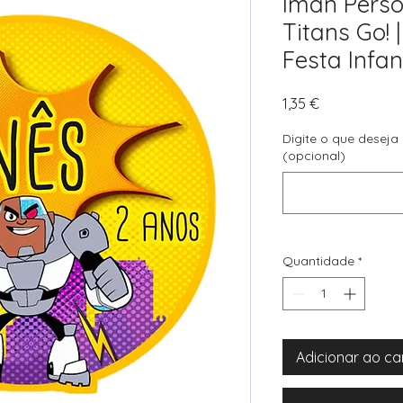
Íman Perso
Titans Go!
Festa Infant
Preço
1,35 €
Digite o que deseja
(opcional)
Quantidade
*
Adicionar ao ca