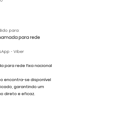
00
dido para:
 Chamada para rede
App - Viber
 para rede fixa nacional
co encontra-se disponível
dicado, garantindo um
 direto e eficaz.