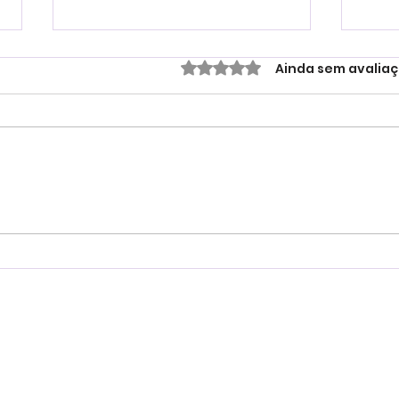
Avaliado com 0 de 5 estre
Ainda sem avalia
Homenagem às Mães: Uma
Temp
Mensagem de Amor e
apro
Gratidão
tem