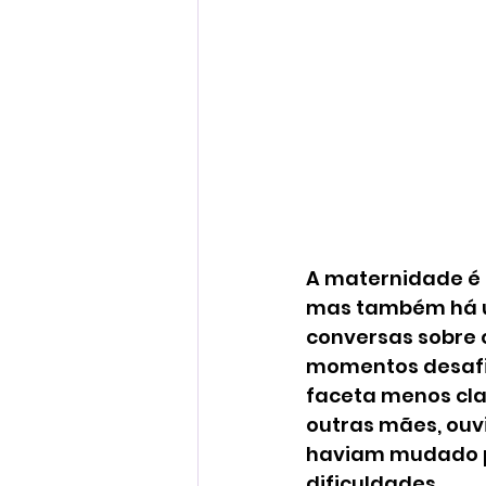
A maternidade é 
mas também há um
conversas sobre o
momentos desafia
faceta menos cl
outras mães, ouvi
haviam mudado p
dificuldades.