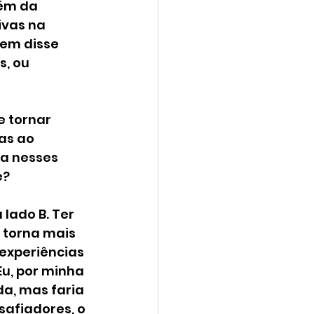
ém da 
ivas na 
em disse 
, ou 
 tornar 
as ao 
a nesses 
e?
ado B. Ter 
torna mais 
experiências 
Eu, por minha 
a, mas faria 
afiadores, o 