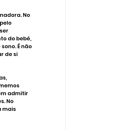
madora. No 
pelo 
ser 
to do bebé, 
sono. É não 
 de si 
s, 
 amemos 
em admitir 
s. No 
a mais 