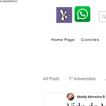
G-9QS08PN47L
Home Page
Convites
All Posts
1.º Aniversário
Mady Moreira
9
Desenvolvimento Profissio