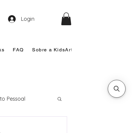
Login
ks
FAQ
Sobre a KidsArt
Sobre Mim
Nosso
to Pessoal
eira Comunhão