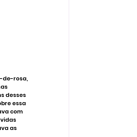
-de-rosa, 
as 
ns desses 
bre essa 
ava com 
vidas 
va as 