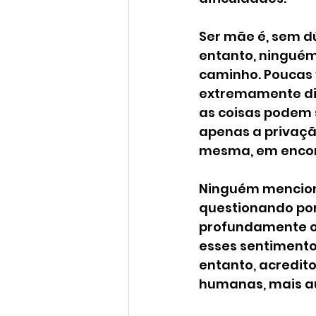
Ser mãe é, sem d
entanto, ninguém
caminho. Poucas 
extremamente difí
as coisas podem 
apenas a privaçã
mesma, em encon
Ninguém menciono
questionando por
profundamente os
esses sentimento
entanto, acredito
humanas, mais au