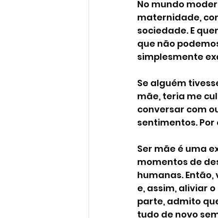
No mundo modern
maternidade, como
sociedade. E que
que não podemos 
simplesmente ex
Se alguém tivess
mãe, teria me cu
conversar com ou
sentimentos. Por
Ser mãe é uma ex
momentos de des
humanas. Então, v
e, assim, aliviar
parte, admito qu
tudo de novo sem