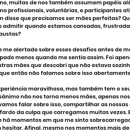
o, muitas de nos também assumem papéis al
 profissionais, voluntárias, e participantes at
m disse que precisamos ser mães perfeitas? Qu
admitir quando estamos cansadas, frustradas
austas?
e me alertado sobre esses desafios antes de me
lpado menos quando me sentia assim. Foi apen
tras mães que descobri que não estava sozinh
 que então não falamos sobre isso abertament
periência maravilhosa, mas também tem o seu l
ânimo não nos torna menos mães, apenas nos 
amos falar sobre isso, compartilhar as nossas 
 o fardo da culpa que carregamos muitas vezes. 
e há momentos em que me sinto sobrecarregad
 hesitar. Afinal, mesmo nos momentos mais des