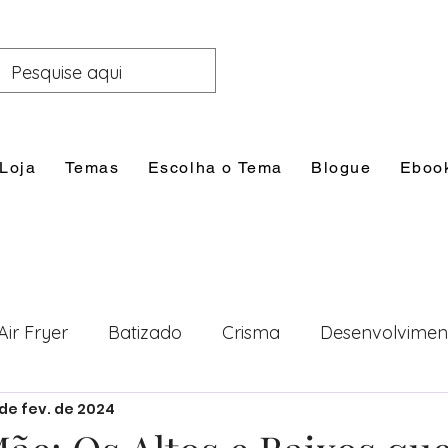
Loja
Temas
Escolha o Tema
Blogue
Eboo
Air Fryer
Batizado
Crisma
Desenvolvimen
 de fev. de 2024
nal
Festas
Filhos
Lazer e Família
Prim