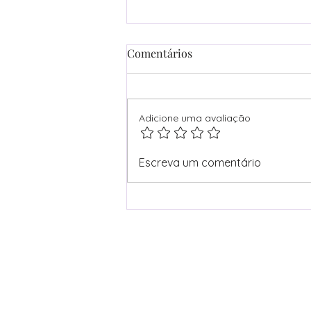
Comentários
Adicione uma avaliação
Libertação da Mãe Perfeita:
Escreva um comentário
Seja uma Mãe Nota 7