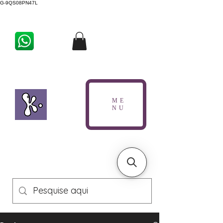
G-9QS08PN47L
ME
NU