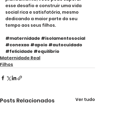
esse desafio e construir uma vida 
social rica e satisfatória, mesmo 
dedicando a maior parte do seu 
tempo aos seus filhos.
#maternidade
#isolamentosocial
#conexao
#apoio
#autocuidado
#felicidade
#equilibrio
Maternidade Real
Filhos
Ver tudo
Posts Relacionados