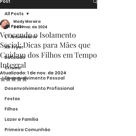
Post
All Posts
Mady Moreira
All Posts
2 de mai. de 2024
Vencendo o Isolamento
1.º Aniversário
Social: Dicas para Mães que
Air Fryer
Cuidam dos Filhos em Tempo
Batizado
Integral
Crisma
Atualizado:
1 de nov. de 2024
Desenvolvimento Pessoal
Avaliado com NaN de 5 estrelas.
Desenvolvimento Profissional
Festas
Filhos
Lazer e Família
Primeira Comunhão