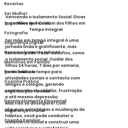
Receitas
Ser Mulher
Vencendo o Isolamento Social: Dicas 
Sugestões de Textos
para Mães que Cuidam dos Filhos em 
Tempo Integral
Fotografia
Ser mãe em tempo integral é uma 
Segurança Digital
jornada linda e gratificante, mas 
Desenvolvimento Infantil
também pode trazer desafios, como 
o isolamento social. Cuidar dos 
Memórias em Família
filhos 24 horas, 7 dias por semana, 
Parentalidade
pode limitar o tempo para 
atividades sociais e contacto com 
Cozinha Prática
amigos e colegas, gerando 
sentimentos de solidão, frustração 
Organização Familiar
e até mesmo depressão.
Desenvolvimento Emocional
Mas não se desespere! Com 
algumas estratégias e mudanças de 
Segurança Infantil
hábitos, você pode combater o 
Cozinha Familiar
isolamento social e construir uma 