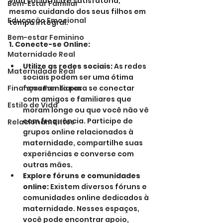
vida social rica e satisfatória, 
Bem-Estar Familiar
mesmo cuidando dos seus filhos em 
Educação Emocional
tempo integral.
Bem-estar Feminino
1. Conecte-se Online:
Maternidade Real
Utilize as redes sociais:
 As redes 
Maternidade Real
sociais podem ser uma ótima 
Finanças Familiares
ferramenta para se conectar 
com amigos e familiares que 
Estilo de Vida
moram longe ou que você não vê 
com frequência. Participe de 
Relacionamentos
grupos online relacionados à 
maternidade, compartilhe suas 
experiências e converse com 
outras mães.
Explore fóruns e comunidades 
online:
 Existem diversos fóruns e 
comunidades online dedicados à 
maternidade. Nesses espaços, 
você pode encontrar apoio, 