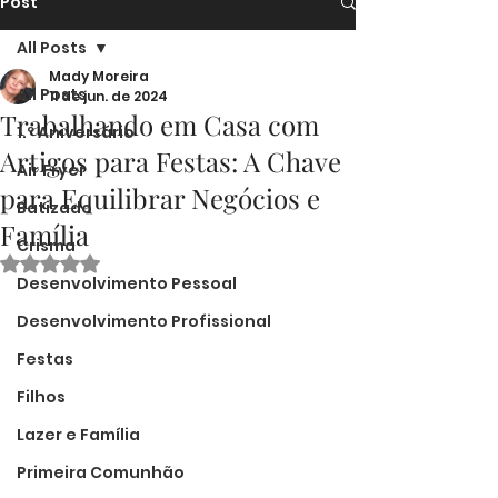
Post
All Posts
Mady Moreira
All Posts
11 de jun. de 2024
Trabalhando em Casa com
1.º Aniversário
Artigos para Festas: A Chave
Air Fryer
para Equilibrar Negócios e
Batizado
Família
Crisma
Avaliado com NaN de 5 estrelas.
Desenvolvimento Pessoal
Desenvolvimento Profissional
Festas
Filhos
Lazer e Família
Primeira Comunhão