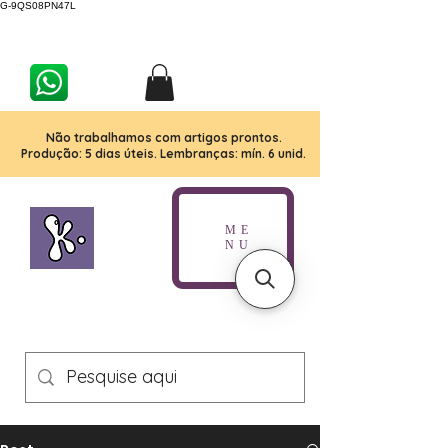
G-9QS08PN47L
Não trabalhamos com artigos prontos.
Produção: 5 dias úteis. Lembranças: mín. 6 unid.
ME
NU