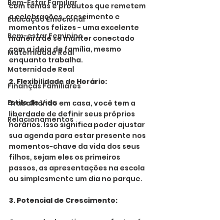
Bem-Estar Familiar
com temas e produtos que remetem 
a celebrações, crescimento e 
Educação Emocional
momentos felizes - uma excelente 
Bem-estar Feminino
maneira de se manter conectado 
com a ideia de família, mesmo 
Maternidade Real
enquanto trabalha.
Maternidade Real
2. Flexibilidade de Horário:
Finanças Familiares
Estilo de Vida
Trabalhando em casa, você tem a 
liberdade de definir seus próprios 
Relacionamentos
horários. Isso significa poder ajustar 
sua agenda para estar presente nos 
momentos-chave da vida dos seus 
filhos, sejam eles os primeiros 
passos, as apresentações na escola 
ou simplesmente um dia no parque.
3. Potencial de Crescimento: