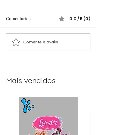
Comentários
0.0 / 5 (0)
Comente e avalie
Como Resolver Situações
Libertação da M
Desconfortáveis no
Perfeita: Seja u
Trabalho
Nota 7
Mais vendidos