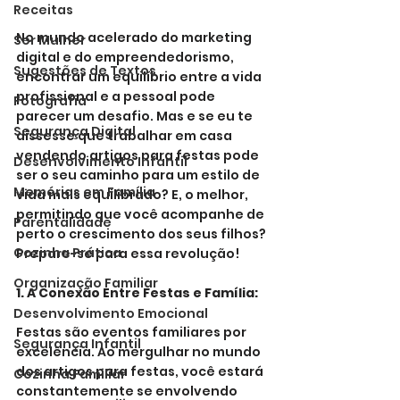
Receitas
No mundo acelerado do marketing 
Ser Mulher
digital e do empreendedorismo, 
Sugestões de Textos
encontrar um equilíbrio entre a vida 
profissional e a pessoal pode 
Fotografia
parecer um desafio. Mas e se eu te 
Segurança Digital
dissesse que trabalhar em casa 
vendendo artigos para festas pode 
Desenvolvimento Infantil
ser o seu caminho para um estilo de 
Memórias em Família
vida mais equilibrado? E, o melhor, 
permitindo que você acompanhe de 
Parentalidade
perto o crescimento dos seus filhos? 
Cozinha Prática
Prepare-se para essa revolução!
Organização Familiar
1. A Conexão Entre Festas e Família:
Desenvolvimento Emocional
Festas são eventos familiares por 
Segurança Infantil
excelência. Ao mergulhar no mundo 
dos artigos para festas, você estará 
Cozinha Familiar
constantemente se envolvendo 