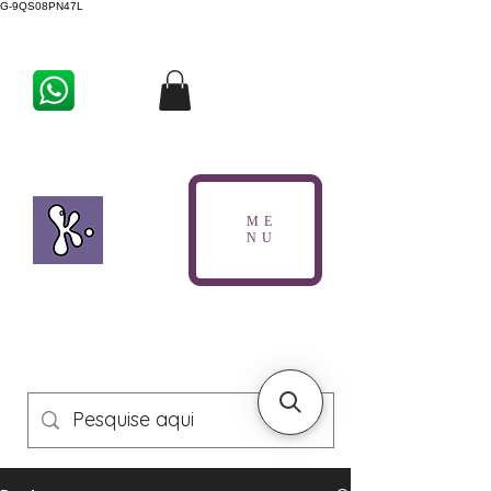
G-9QS08PN47L
ME
NU