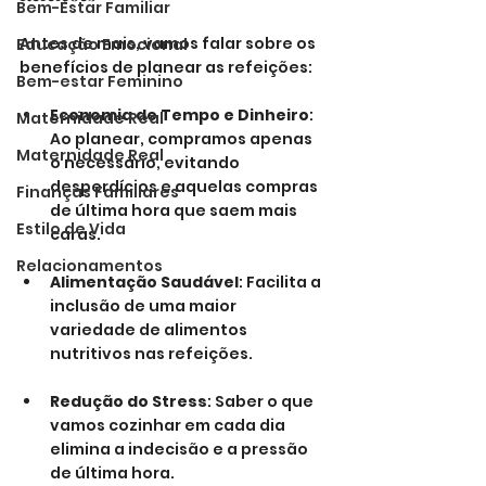
Bem-Estar Familiar
Antes de mais, vamos falar sobre os 
Educação Emocional
benefícios de planear as refeições:
Bem-estar Feminino
Economia de Tempo e Dinheiro
: 
Maternidade Real
Ao planear, compramos apenas 
Maternidade Real
o necessário, evitando 
desperdícios e aquelas compras 
Finanças Familiares
de última hora que saem mais 
Estilo de Vida
caras.
Relacionamentos
Alimentação Saudável
: Facilita a 
inclusão de uma maior 
variedade de alimentos 
nutritivos nas refeições.
Redução do Stress
: Saber o que 
vamos cozinhar em cada dia 
elimina a indecisão e a pressão 
de última hora.