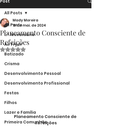
Post
All Posts
Mady Moreira
All Posts
19 de mai. de 2024
Planeamento Consciente de
1.º Aniversário
Refeições
Air Fryer
Avaliado com NaN de 5 estrelas.
Batizado
Crisma
Desenvolvimento Pessoal
Desenvolvimento Profissional
Festas
Filhos
Lazer e Família
Planeamento Consciente de 
Primeira Comunhão
Refeições