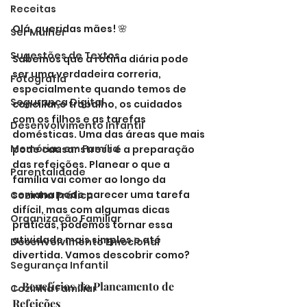
Receitas
Olá, queridas mães! 🌸
Ser Mulher
Sugestões de Textos
Sabemos que a rotina diária pode 
ser uma verdadeira correria, 
Fotografia
especialmente quando temos de 
Segurança Digital
conciliar o trabalho, os cuidados 
com os filhos e as tarefas 
Desenvolvimento Infantil
domésticas. Uma das áreas que mais 
Memórias em Família
pode causar stress é a preparação 
das refeições. Planear o que a 
Parentalidade
família vai comer ao longo da 
semana pode parecer uma tarefa 
Cozinha Prática
difícil, mas com algumas dicas 
Organização Familiar
práticas, podemos tornar essa 
atividade mais simples e até 
Desenvolvimento Emocional
divertida. Vamos descobrir como?
Segurança Infantil
1. 
Benefícios do Planeamento de 
Cozinha Familiar
Refeições